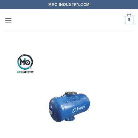
Bỏ
MRO-INDUSTRY.COM
qua
nội
0
dung