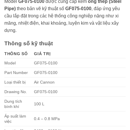
Model
GF075-0100
được cung cấp kèm
ống thép (Steel
Pipe)
theo bản vẽ kỹ thuật số
GF075-0100
, đáp ứng yêu
cầu lắp đặt trong các hệ thống công nghiệp nặng như xi
măng, nhiệt điện, khai khoáng, luyện kim và vật liệu xây
dựng.
Thông số kỹ thuật
THÔNG SỐ
GIÁ TRỊ
Model
GF075-0100
Part Number
GF075-0100
Loại thiết bị
Air Cannon
Drawing No.
GF075-0100
Dung tích
100 L
bình khí
Áp suất làm
0.4 – 0.8 MPa
việc