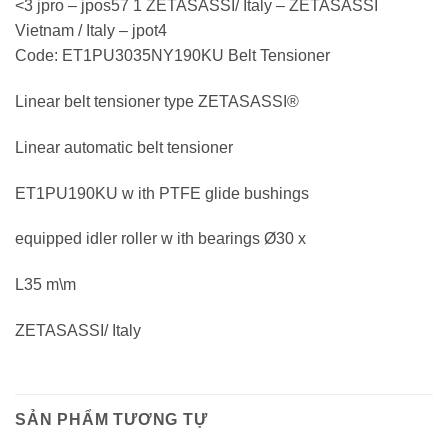
<3 jpro – jpos57 1 ZETASASSI/ Italy – ZETASASSI
Vietnam / Italy – jpot4
Code: ET1PU3035NY190KU Belt Tensioner
Linear belt tensioner type ZETASASSI®
Linear automatic belt tensioner
ET1PU190KU w ith PTFE glide bushings
equipped idler roller w ith bearings Ø30 x
L35 m\m
ZETASASSI/ Italy
SẢN PHẨM TƯƠNG TỰ