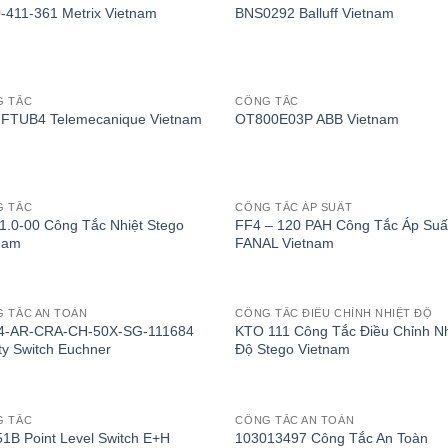
-411-361 Metrix Vietnam
BNS0292 Balluff Vietnam
G TẮC
CÔNG TẮC
FTUB4 Telemecanique Vietnam
OT800E03P ABB Vietnam
G TẮC
CÔNG TẮC ÁP SUẤT
1.0-00 Công Tắc Nhiệt Stego
FF4 – 120 PAH Công Tắc Áp Suấ
nam
FANAL Vietnam
 TẮC AN TOÀN
CÔNG TẮC ĐIỀU CHỈNH NHIỆT ĐỘ
4-AR-CRA-CH-50X-SG-111684
KTO 111 Công Tắc Điều Chỉnh Nh
ty Switch Euchner
Độ Stego Vietnam
G TẮC
CÔNG TẮC AN TOÀN
1B Point Level Switch E+H
103013497 Công Tắc An Toàn