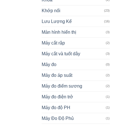
Khớp nối
(23)
Lưu Lượng Kế
(16)
Màn hình hiển thị
(3)
Máy cắt rập
(2)
Máy cắt và tuốt dây
(3)
Máy đo
(0)
Máy đo áp suất
(2)
Máy đo điểm sương
(2)
Máy đo điện trở
(1)
Máy đo độ PH
(1)
Máy Đo Độ Phủ
(1)