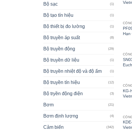
Viet
Bộ sạc
(1)
Bộ tạo tín hiệu
(1)
CÔNG
Bộ thiết bị đo lường
(1)
PF09
Hạn 
Bộ truyền áp suất
(8)
Bộ truyền động
(29)
CÔN
SN03
Bộ truyền dữ liệu
(1)
Euch
Bộ truyền nhiệt độ và độ ẩm
(1)
Bộ truyền tín hiệu
(12)
CÔN
KG-H
Bộ tryền động điện
(3)
Viet
Bơm
(21)
Bơm định lượng
(4)
CÔN
KDE-
Cảm biến
Viet
(342)