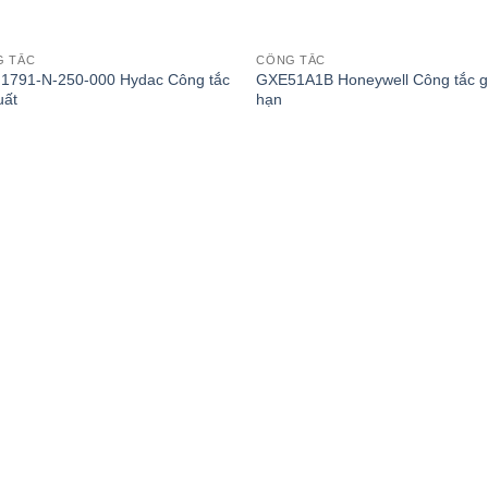
G TẮC
CÔNG TẮC
1791-N-250-000 Hydac Công tắc
GXE51A1B Honeywell Công tắc g
uất
hạn