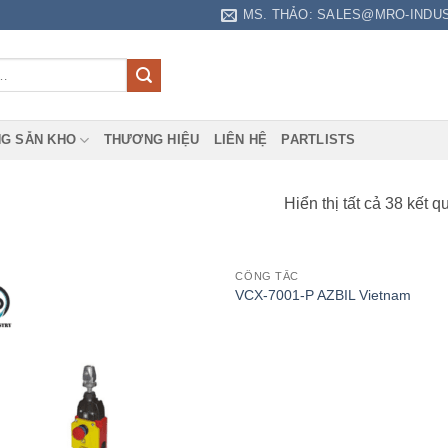
MS. THẢO: SALES@MRO-INDU
G SẴN KHO
THƯƠNG HIỆU
LIÊN HỆ
PARTLISTS
Hiển thị tất cả 38 kết q
CÔNG TẮC
VCX-7001-P AZBIL Vietnam