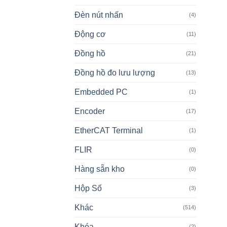
Đèn nút nhấn
(4)
Động cơ
(11)
Đồng hồ
(21)
Đồng hồ đo lưu lượng
(13)
Embedded PC
(1)
Encoder
(17)
EtherCAT Terminal
(1)
FLIR
(0)
Hàng sẵn kho
(0)
Hộp Số
(3)
Khác
(514)
Khóa
(2)