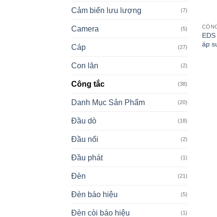
Cảm biến lưu lượng
(7)
CÔN
Camera
(5)
EDS 
áp s
Cáp
(27)
Con lăn
(2)
Công tắc
(38)
Danh Mục Sản Phẩm
(20)
Đầu dò
(18)
Đầu nối
(2)
Đầu phát
(1)
Đèn
(21)
Đèn báo hiệu
(5)
Đèn còi báo hiệu
(1)