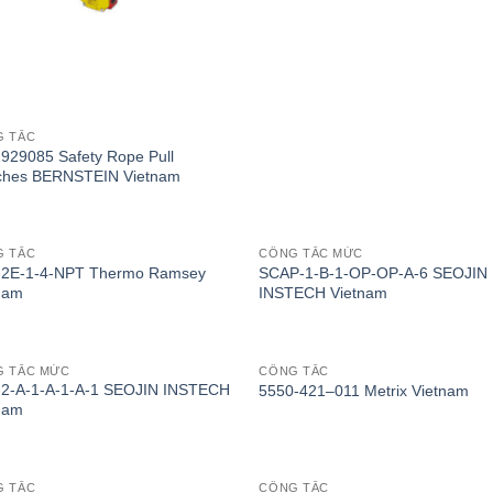
G TẮC
929085 Safety Rope Pull
ches BERNSTEIN Vietnam
G TẮC
CÔNG TẮC MỨC
2E-1-4-NPT Thermo Ramsey
SCAP-1-B-1-OP-OP-A-6 SEOJIN
nam
INSTECH Vietnam
G TẮC MỨC
CÔNG TẮC
2-A-1-A-1-A-1 SEOJIN INSTECH
5550-421–011 Metrix Vietnam
nam
G TẮC
CÔNG TẮC