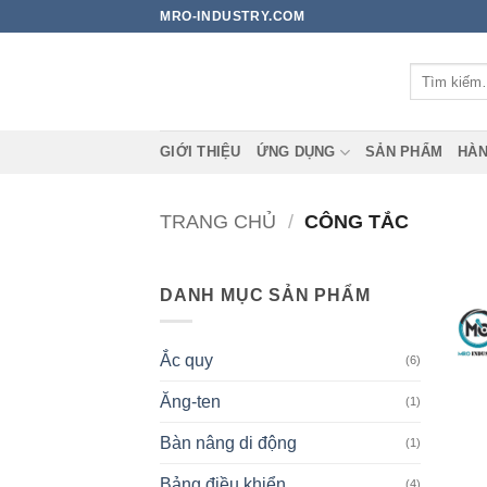
Bỏ
MRO-INDUSTRY.COM
qua
nội
Tìm
dung
kiếm:
GIỚI THIỆU
ỨNG DỤNG
SẢN PHẨM
HÀN
TRANG CHỦ
/
CÔNG TẮC
DANH MỤC SẢN PHẨM
Ắc quy
(6)
Ăng-ten
(1)
Bàn nâng di động
(1)
Bảng điều khiển
(4)