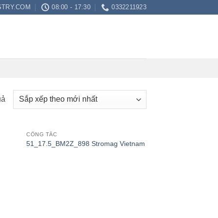
STRY.COM
08:00 - 17:30
0332211923
Đã
uả
sắp
xếp
theo
CÔNG TẮC
51_17.5_BM2Z_898 Stromag Vietnam
mới
nhất