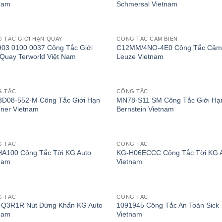
nam
Schmersal Vietnam
 TẮC GIỚI HẠN QUAY
CÔNG TẮC CẢM BIẾN
03 0100 0037 Công Tắc Giới
C12MM/4NO-4E0 Công Tắc Cảm
Quay Terworld Việt Nam
Leuze Vietnam
G TẮC
CÔNG TẮC
D08-552-M Công Tắc Giới Hạn
MN78-S11 SM Công Tắc Giới Hạ
ner Vietnam
Bernstein Vietnam
G TẮC
CÔNG TẮC
A100 Công Tắc Tời KG Auto
KG-H06ECCC Công Tắc Tời KG 
nam
Vietnam
G TẮC
CÔNG TẮC
Q3R1R Nút Dừng Khẩn KG Auto
1091945 Công Tắc An Toàn Sick
nam
Vietnam