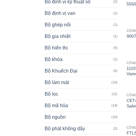
Bộ định vị kỹ thuật số
(2)
5550
Bộ định vị van
(1)
Bộ ghép nối
(1)
CÔN
9007
Bộ gia nhiệt
(1)
Bộ hiển thị
(4)
Bộ khóa
(1)
CÔN
1110
Bộ Khuếch Đại
(6)
Viet
Bộ làm mát
(10)
Bộ lọc
(11)
CÔNG
CET
Bộ mã hóa
Safe
(14)
Bộ nguồn
(10)
CÔN
Bộ phát không dây
(2)
FTL5