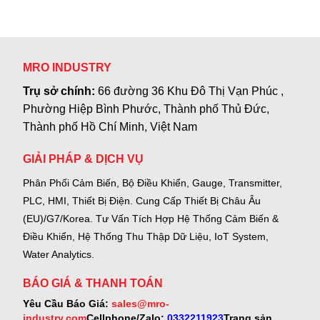
MRO INDUSTRY
Trụ sở chính:
66 đường 36 Khu Đô Thị Vạn Phúc ,
Phường Hiệp Bình Phước, Thành phố Thủ Đức,
Thành phố Hồ Chí Minh, Việt Nam
GIẢI PHÁP & DỊCH VỤ
Phân Phối Cảm Biến, Bộ Điều Khiển, Gauge,
Transmitter,
PLC, HMI, Thiết Bị Điện.
Cung Cấp Thiết Bị Châu Âu
(EU)/G7/Korea.
Tư Vấn Tích Hợp Hệ Thống Cảm Biến &
Điều Khiển, Hệ Thống Thu Thập Dữ Liệu, IoT System,
Water Analytics.
BÁO GIÁ & THANH TOÁN
Yêu Cầu Báo Giá:
sales@mro-
industry.com
Cellphone/Zalo:
0332211923
Trang sản