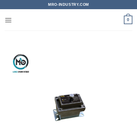
Bỏ
MRO-INDUSTRY.COM
qua
nội
0
dung