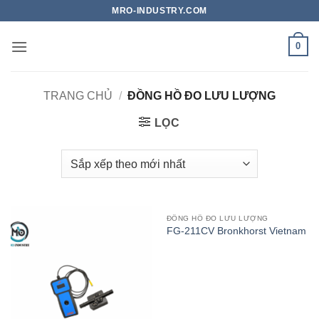
Bỏ
MRO-INDUSTRY.COM
qua
nội
0
dung
TRANG CHỦ
/
ĐỒNG HỒ ĐO LƯU LƯỢNG
LỌC
ĐỒNG HỒ ĐO LƯU LƯỢNG
FG-211CV Bronkhorst Vietnam