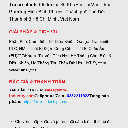
Trụ sở chính:
66 đường 36 Khu Đô Thị Vạn Phúc ,
Phường Hiệp Bình Phước, Thành phố Thủ Đức,
Thành phố Hồ Chí Minh, Việt Nam
GIẢI PHÁP & DỊCH VỤ
Phân Phối Cảm Biến, Bộ Điều Khiển, Gauge,
Transmitter,
PLC, HMI, Thiết Bị Điện.
Cung Cấp Thiết Bị Châu Âu
(EU)/G7/Korea.
Tư Vấn Tích Hợp Hệ Thống Cảm Biến &
Điều Khiển, Hệ Thống Thu Thập Dữ Liệu, IoT System,
Water Analytics.
BÁO GIÁ & THANH TOÁN
Yêu Cầu Báo Giá:
sales@mro-
industry.com
Cellphone/Zalo:
0332211923
Trang sản
phẩm:
https://mro-industry.com/
Chuyên nhập khẩu và phân phối cảm biến, thiết bị đo