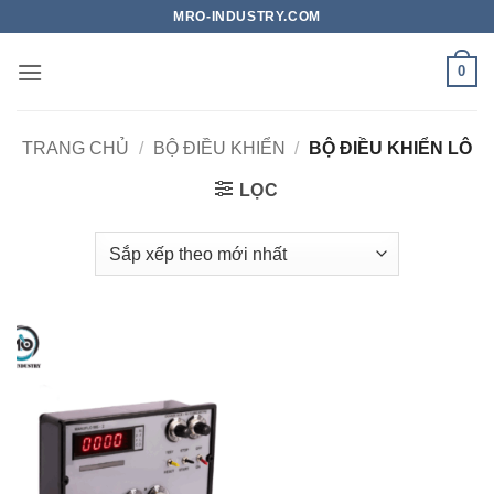
Bỏ
MRO-INDUSTRY.COM
qua
nội
0
dung
TRANG CHỦ
/
BỘ ĐIỀU KHIỂN
/
BỘ ĐIỀU KHIỂN LÔ
LỌC