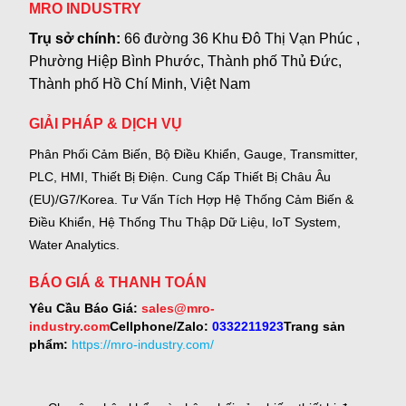
MRO INDUSTRY
Trụ sở chính:
66 đường 36 Khu Đô Thị Vạn Phúc ,
Phường Hiệp Bình Phước, Thành phố Thủ Đức,
Thành phố Hồ Chí Minh, Việt Nam
GIẢI PHÁP & DỊCH VỤ
Phân Phối Cảm Biến, Bộ Điều Khiển, Gauge,
Transmitter,
PLC, HMI, Thiết Bị Điện.
Cung Cấp Thiết Bị Châu Âu
(EU)/G7/Korea.
Tư Vấn Tích Hợp Hệ Thống Cảm Biến &
Điều Khiển, Hệ Thống Thu Thập Dữ Liệu, IoT System,
Water Analytics.
BÁO GIÁ & THANH TOÁN
Yêu Cầu Báo Giá:
sales@mro-
industry.com
Cellphone/Zalo:
0332211923
Trang sản
phẩm:
https://mro-industry.com/