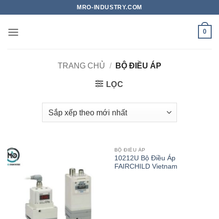
Bỏ
MRO-INDUSTRY.COM
qua
nội
0
dung
TRANG CHỦ
/
BỘ ĐIỀU ÁP
LỌC
BỘ ĐIỀU ÁP
10212U Bộ Điều Áp
FAIRCHILD Vietnam