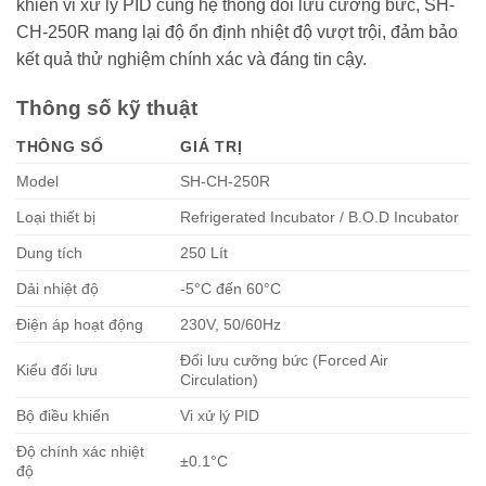
khiển vi xử lý PID cùng hệ thống đối lưu cưỡng bức, SH-
CH-250R mang lại độ ổn định nhiệt độ vượt trội, đảm bảo
kết quả thử nghiệm chính xác và đáng tin cậy.
Thông số kỹ thuật
THÔNG SỐ
GIÁ TRỊ
Model
SH-CH-250R
Loại thiết bị
Refrigerated Incubator / B.O.D Incubator
Dung tích
250 Lít
Dải nhiệt độ
-5°C đến 60°C
Điện áp hoạt động
230V, 50/60Hz
Đối lưu cưỡng bức (Forced Air
Kiểu đối lưu
Circulation)
Bộ điều khiển
Vi xử lý PID
Độ chính xác nhiệt
±0.1°C
độ