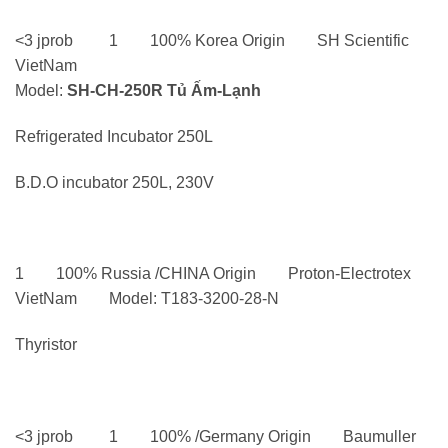
<3 jprob 1 100% Korea Origin SH Scientific
VietNam
Model:
SH-CH-250R Tủ Ấm-Lạnh
Refrigerated Incubator 250L
B.D.O incubator 250L, 230V
1 100% Russia /CHINA Origin Proton-Eleсtrotex
VietNam Model: Т183-3200-28-N
Thyristor
<3 jprob 1 100% /Germany Origin Baumuller