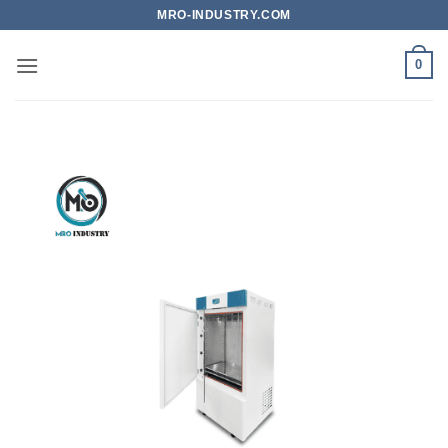
Bỏ
MRO-INDUSTRY.COM
qua
nội
0
dung