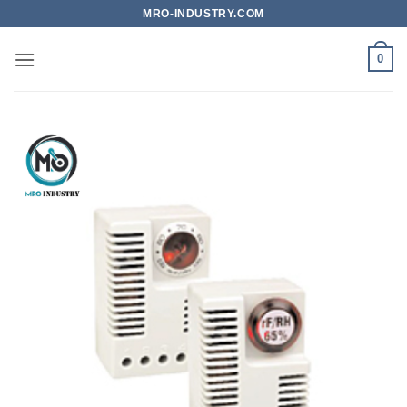
Bỏ
MRO-INDUSTRY.COM
qua
nội
0
dung