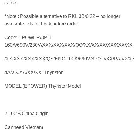
cable,
*Note : Possible alternative to RKL 3B/6.22 – no longer
available. Pls recheck before order.
Code: EPOWER/3PH-
160A/690V/230V/XXX/XXX/XXX/OO/XX/XX/XX/XX/XXX/XX
/XX/XXX/XXX/XXX/QS/ENG/100A/690V/3P/3D/XX/PA/V2/XX/
4A/XX/AA/XX/XX Thyristor
MODEL (EPOWER) Thyristor Model
2 100% China Origin
Canneed Vietnam