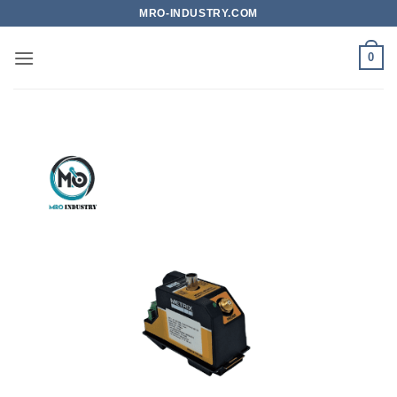
Bỏ
MRO-INDUSTRY.COM
qua
nội
0
dung