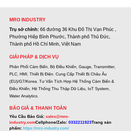
MRO INDUSTRY
Trụ sở chính:
66 đường 36 Khu Đô Thị Vạn Phúc ,
Phường Hiệp Bình Phước, Thành phố Thủ Đức,
Thành phố Hồ Chí Minh, Việt Nam
GIẢI PHÁP & DỊCH VỤ
Phân Phối Cảm Biến, Bộ Điều Khiển, Gauge,
Transmitter,
PLC, HMI, Thiết Bị Điện.
Cung Cấp Thiết Bị Châu Âu
(EU)/G7/Korea.
Tư Vấn Tích Hợp Hệ Thống Cảm Biến &
Điều Khiển, Hệ Thống Thu Thập Dữ Liệu, IoT System,
Water Analytics.
BÁO GIÁ & THANH TOÁN
Yêu Cầu Báo Giá:
sales@mro-
industry.com
Cellphone/Zalo:
0332211923
Trang sản
phẩm:
https://mro-industry.com/