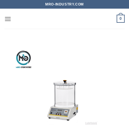
Bỏ
MRO-INDUSTRY.COM
qua
nội
0
dung