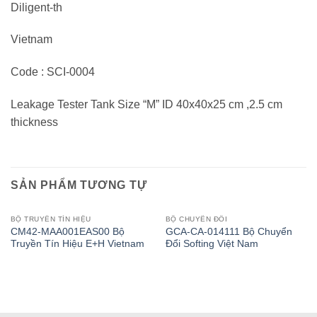
Diligent-th
Vietnam
Code : SCI-0004
Leakage Tester Tank Size “M” ID 40x40x25 cm ,2.5 cm
thickness
SẢN PHẨM TƯƠNG TỰ
BỘ TRUYỀN TÍN HIỆU
BỘ CHUYỂN ĐỔI
CM42-MAA001EAS00 Bộ
GCA-CA-014111 Bộ Chuyển
Truyền Tín Hiệu E+H Vietnam
Đổi Softing Việt Nam