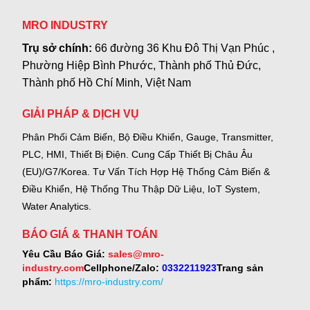
MRO INDUSTRY
Trụ sở chính:
66 đường 36 Khu Đô Thị Vạn Phúc ,
Phường Hiệp Bình Phước, Thành phố Thủ Đức,
Thành phố Hồ Chí Minh, Việt Nam
GIẢI PHÁP & DỊCH VỤ
Phân Phối Cảm Biến, Bộ Điều Khiển, Gauge,
Transmitter,
PLC, HMI, Thiết Bị Điện.
Cung Cấp Thiết Bị Châu Âu
(EU)/G7/Korea.
Tư Vấn Tích Hợp Hệ Thống Cảm Biến &
Điều Khiển, Hệ Thống Thu Thập Dữ Liệu, IoT System,
Water Analytics.
BÁO GIÁ & THANH TOÁN
Yêu Cầu Báo Giá:
sales@mro-
industry.com
Cellphone/Zalo:
0332211923
Trang sản
phẩm:
https://mro-industry.com/