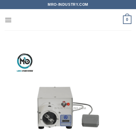
Bỏ
MRO-INDUSTRY.COM
qua
nội
0
dung