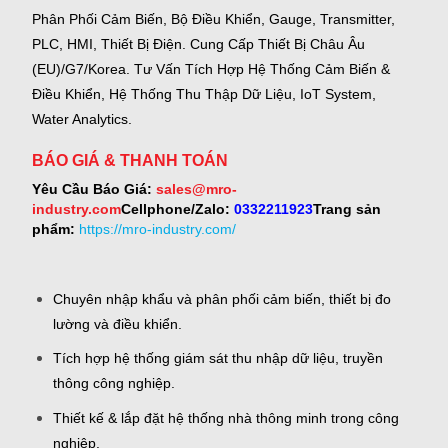
Phân Phối Cảm Biến, Bộ Điều Khiển, Gauge,
Transmitter,
PLC, HMI, Thiết Bị Điện.
Cung Cấp Thiết Bị Châu Âu
(EU)/G7/Korea.
Tư Vấn Tích Hợp Hệ Thống Cảm Biến &
Điều Khiển, Hệ Thống Thu Thập Dữ Liệu, IoT System,
Water Analytics.
BÁO GIÁ & THANH TOÁN
Yêu Cầu Báo Giá:
sales@mro-
industry.com
Cellphone/Zalo:
0332211923
Trang sản
phẩm:
https://mro-industry.com/
Chuyên nhập khẩu và phân phối cảm biến, thiết bị đo
lường và điều khiển.
Tích hợp hệ thống giám sát thu nhập dữ liệu, truyền
thông công nghiệp.
Thiết kế & lắp đặt hệ thống nhà thông minh trong công
nghiệp.