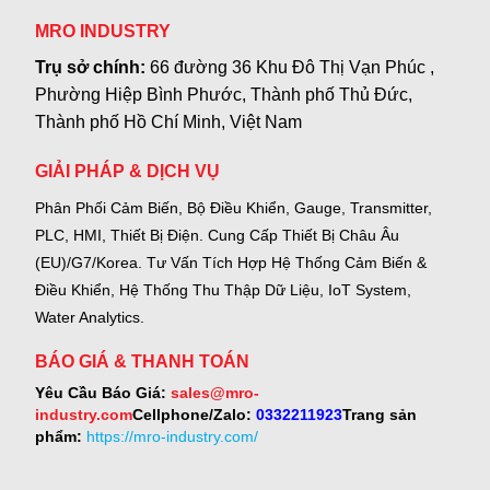
MRO INDUSTRY
Trụ sở chính:
66 đường 36 Khu Đô Thị Vạn Phúc ,
Phường Hiệp Bình Phước, Thành phố Thủ Đức,
Thành phố Hồ Chí Minh, Việt Nam
GIẢI PHÁP & DỊCH VỤ
Phân Phối Cảm Biến, Bộ Điều Khiển, Gauge,
Transmitter,
PLC, HMI, Thiết Bị Điện.
Cung Cấp Thiết Bị Châu Âu
(EU)/G7/Korea.
Tư Vấn Tích Hợp Hệ Thống Cảm Biến &
Điều Khiển, Hệ Thống Thu Thập Dữ Liệu, IoT System,
Water Analytics.
BÁO GIÁ & THANH TOÁN
Yêu Cầu Báo Giá:
sales@mro-
industry.com
Cellphone/Zalo:
0332211923
Trang sản
phẩm:
https://mro-industry.com/