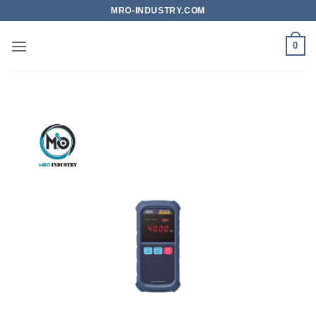
Bỏ
MRO-INDUSTRY.COM
qua
nội
0
dung