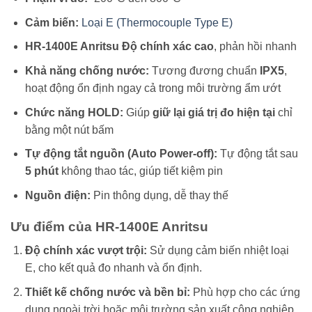
Cảm biến:
Loại E (Thermocouple Type E)
HR-1400E Anritsu Độ chính xác cao
, phản hồi nhanh
Khả năng chống nước:
Tương đương chuẩn
IPX5
,
hoạt động ổn định ngay cả trong môi trường ẩm ướt
Chức năng HOLD:
Giúp
giữ lại giá trị đo hiện tại
chỉ
bằng một nút bấm
Tự động tắt nguồn (Auto Power-off):
Tự động tắt sau
5 phút
không thao tác, giúp tiết kiệm pin
Nguồn điện:
Pin thông dụng, dễ thay thế
Ưu điểm của HR-1400E Anritsu
Độ chính xác vượt trội:
Sử dụng cảm biến nhiệt loại
E, cho kết quả đo nhanh và ổn định.
Thiết kế chống nước và bền bỉ:
Phù hợp cho các ứng
dụng ngoài trời hoặc môi trường sản xuất công nghiệp.