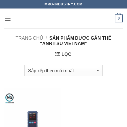
Bỏ
MRO-INDUSTRY.COM
qua
nội
0
dung
TRANG CHỦ
/
SẢN PHẨM ĐƯỢC GẮN THẺ
“ANRITSU VIETNAM”
LỌC