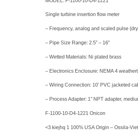
MODEL: F-1100-10-D4-1221
Single turbine insertion flow meter
– Frequency, analog and scaled pulse (dry
– Pipe Size Range: 2.5” – 16”
– Wetted Materials: Ni plated brass
– Electronics Enclosure: NEMA 4 weathert
– Wiring Connection: 10’ PVC jacketed cabl
– Process Adapter: 1” NPT adapter, mediu
F-1100-10-D4-1221 Onicon
<3 kiejhq 1 100% USA Origin – Ossila-Vie