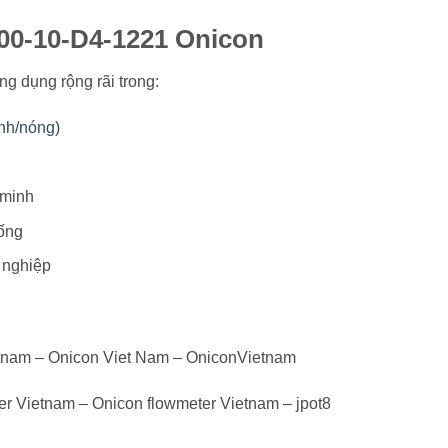
100-10-D4-1221 Onicon
g dụng rộng rãi trong:
nh/nóng)
 minh
ống
 nghiệp
etnam – Onicon Viet Nam – OniconVietnam
er Vietnam – Onicon flowmeter Vietnam – jpot8