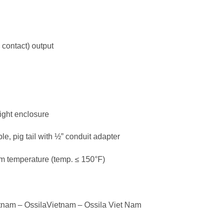
 contact) output
ight enclosure
e, pig tail with ½” conduit adapter
m temperature (temp. ≤ 150°F)
tnam – OssilaVietnam – Ossila Viet Nam