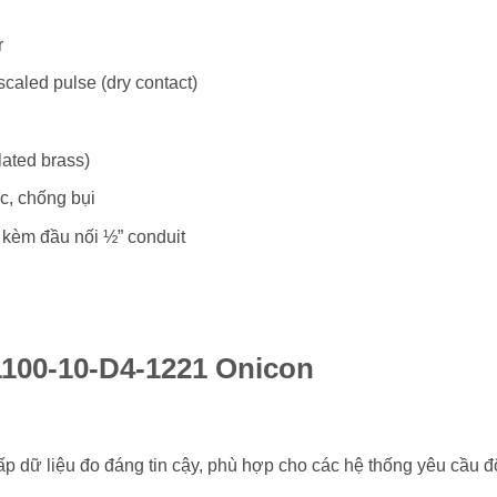
r
caled pulse (dry contact)
ated brass)
, chống bụi
l kèm đầu nối ½” conduit
1100-10-D4-1221 Onicon
ấp dữ liệu đo đáng tin cậy, phù hợp cho các hệ thống yêu cầu đ