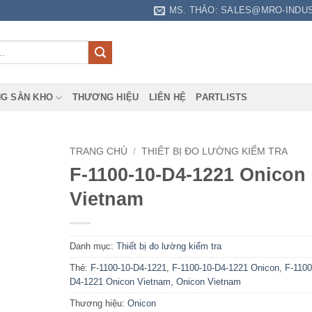
MS. THẢO: SALES@MRO-INDU
G SẴN KHO
THƯƠNG HIỆU
LIÊN HỆ
PARTLISTS
TRANG CHỦ
/
THIẾT BỊ ĐO LƯỜNG KIỂM TRA
F-1100-10-D4-1221 Onicon
Vietnam
Danh mục:
Thiết bị đo lường kiểm tra
Thẻ:
F-1100-10-D4-1221
,
F-1100-10-D4-1221 Onicon
,
F-1100
D4-1221 Onicon Vietnam
,
Onicon Vietnam
Thương hiệu:
Onicon