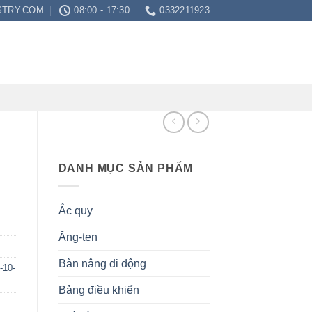
STRY.COM
08:00 - 17:30
0332211923
DANH MỤC SẢN PHẨM
Ắc quy
Ăng-ten
Bàn nâng di động
-10-
Bảng điều khiển