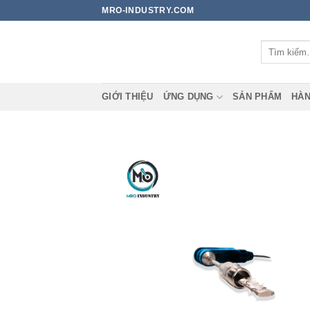
Bỏ
MRO-INDUSTRY.COM
qua
nội
Tìm
dung
kiếm:
GIỚI THIỆU
ỨNG DỤNG
SẢN PHẨM
HÀN