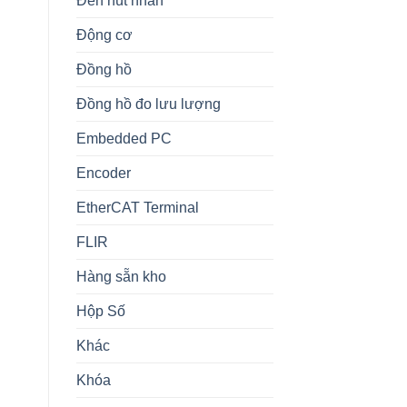
Đèn nút nhấn
Động cơ
Đồng hồ
Đồng hồ đo lưu lượng
Embedded PC
Encoder
EtherCAT Terminal
FLIR
Hàng sẵn kho
Hộp Số
Khác
Khóa