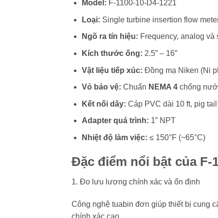
Model:
F-1100-10-D4-1221
Loại:
Single turbine insertion flow mete
Ngõ ra tín hiệu:
Frequency, analog và s
Kích thước ống:
2.5” – 16”
Vật liệu tiếp xúc:
Đồng mạ Niken (Ni pl
Vỏ bảo vệ:
Chuẩn
NEMA 4
chống nước
Kết nối dây:
Cáp PVC dài 10 ft, pig tai
Adapter quá trình:
1” NPT
Nhiệt độ làm việc:
≤ 150°F (~65°C)
Đặc điểm nổi bật của F-
1. Đo lưu lượng chính xác và ổn định
Công nghệ tuabin đơn giúp thiết bị cung c
chính xác cao.