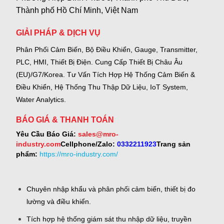
Thành phố Hồ Chí Minh, Việt Nam
GIẢI PHÁP & DỊCH VỤ
Phân Phối Cảm Biến, Bộ Điều Khiển, Gauge,
Transmitter,
PLC, HMI, Thiết Bị Điện.
Cung Cấp Thiết Bị Châu Âu
(EU)/G7/Korea.
Tư Vấn Tích Hợp Hệ Thống Cảm Biến &
Điều Khiển, Hệ Thống Thu Thập Dữ Liệu, IoT System,
Water Analytics.
BÁO GIÁ & THANH TOÁN
Yêu Cầu Báo Giá:
sales@mro-
industry.com
Cellphone/Zalo:
0332211923
Trang sản
phẩm:
https://mro-industry.com/
Chuyên nhập khẩu và phân phối cảm biến, thiết bị đo
lường và điều khiển.
Tích hợp hệ thống giám sát thu nhập dữ liệu, truyền