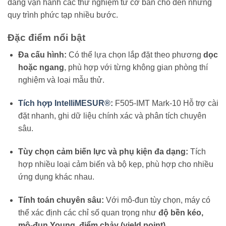
dàng vận hành các thử nghiệm từ cơ bản cho đến những
quy trình phức tạp nhiều bước.
Đặc điểm nổi bật
Đa cấu hình:
Có thể lựa chọn lắp đặt theo phương
dọc
hoặc ngang
, phù hợp với từng không gian phòng thí
nghiệm và loại mẫu thử.
Tích hợp IntelliMESUR®
:
F505-IMT Mark-10 Hỗ trợ cài
đặt nhanh, ghi dữ liệu chính xác và phân tích chuyên
sâu.
Tùy chọn cảm biến lực và phụ kiện đa dạng:
Tích
hợp nhiều loại cảm biến và bộ kẹp, phù hợp cho nhiều
ứng dụng khác nhau.
Tính toán chuyên sâu:
Với mô-đun tùy chọn, máy có
thể xác định các chỉ số quan trọng như
độ bền kéo,
mô-đun Young, điểm chảy (yield point),…