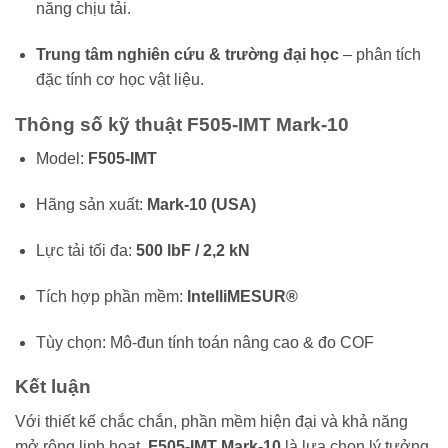
năng chịu tải.
Trung tâm nghiên cứu & trường đại học
– phân tích
đặc tính cơ học vật liệu.
Thông số kỹ thuật F505-IMT Mark-10
Model:
F505-IMT
Hãng sản xuất:
Mark-10 (USA)
Lực tải tối đa:
500 lbF / 2,2 kN
Tích hợp phần mềm:
IntelliMESUR®
Tùy chọn: Mô-đun tính toán nâng cao & đo COF
Kết luận
Với thiết kế chắc chắn, phần mềm hiện đại và khả năng
mở rộng linh hoạt,
F505-IMT Mark-10
là lựa chọn lý tưởng