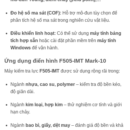
Đo hệ số ma sát (COF):
Hỗ trợ mô-đun tùy chọn để
phân tích hệ số ma sát trong nghiên cứu vật liệu.
Điều khiển linh hoạt:
Có thể sử dụng
máy tính bảng
tích hợp sẵn
hoặc cài đặt phần mềm trên
máy tính
Windows
để vận hành.
Ứng dụng điển hình F505-IMT Mark-10
Máy kiểm tra lực
F505-IMT
được sử dụng rộng rãi trong:
Ngành
nhựa, cao su, polymer
– kiểm tra độ bền kéo,
độ giãn dài.
Ngành
kim loại, hợp kim
– thử nghiệm cơ tính và giới
hạn chảy.
Ngành
bao bì, giấy, dệt may
– đánh giá độ bền và khả