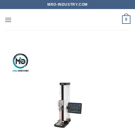
Bỏ
MRO-INDUSTRY.COM
qua
nội
0
dung