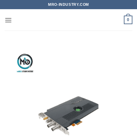
Bỏ
MRO-INDUSTRY.COM
qua
nội
0
dung