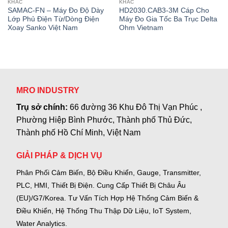
KHÁC
KHÁC
SAMAC-FN – Máy Đo Độ Dày
HD2030.CAB3-3M Cáp Cho
Lớp Phủ Điện Từ/Dòng Điện
Máy Đo Gia Tốc Ba Trục Delta
Xoay Sanko Việt Nam
Ohm Vietnam
MRO INDUSTRY
Trụ sở chính:
66 đường 36 Khu Đô Thị Vạn Phúc ,
Phường Hiệp Bình Phước, Thành phố Thủ Đức,
Thành phố Hồ Chí Minh, Việt Nam
GIẢI PHÁP & DỊCH VỤ
Phân Phối Cảm Biến, Bộ Điều Khiển, Gauge,
Transmitter,
PLC, HMI, Thiết Bị Điện.
Cung Cấp Thiết Bị Châu Âu
(EU)/G7/Korea.
Tư Vấn Tích Hợp Hệ Thống Cảm Biến &
Điều Khiển, Hệ Thống Thu Thập Dữ Liệu, IoT System,
Water Analytics.