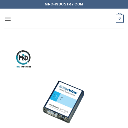
Bỏ
MRO-INDUSTRY.COM
qua
nội
0
dung