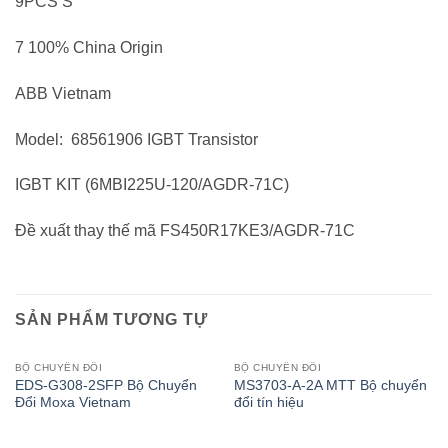
9PCS S
7 100% China Origin
ABB Vietnam
Model: 68561906 IGBT Transistor
IGBT KIT (6MBI225U-120/AGDR-71C)
Đề xuất thay thế mã FS450R17KE3/AGDR-71C
SẢN PHẨM TƯƠNG TỰ
BỘ CHUYỂN ĐỔI
BỘ CHUYỂN ĐỔI
EDS-G308-2SFP Bộ Chuyển
MS3703-A-2A MTT Bộ chuyển
Đổi Moxa Vietnam
đổi tín hiệu