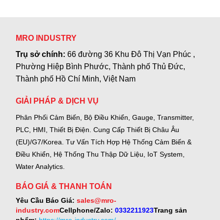
MRO INDUSTRY
Trụ sở chính:
66 đường 36 Khu Đô Thị Vạn Phúc ,
Phường Hiệp Bình Phước, Thành phố Thủ Đức,
Thành phố Hồ Chí Minh, Việt Nam
GIẢI PHÁP & DỊCH VỤ
Phân Phối Cảm Biến, Bộ Điều Khiển, Gauge,
Transmitter,
PLC, HMI, Thiết Bị Điện.
Cung Cấp Thiết Bị Châu Âu
(EU)/G7/Korea.
Tư Vấn Tích Hợp Hệ Thống Cảm Biến &
Điều Khiển, Hệ Thống Thu Thập Dữ Liệu, IoT System,
Water Analytics.
BÁO GIÁ & THANH TOÁN
Yêu Cầu Báo Giá:
sales@mro-
industry.com
Cellphone/Zalo:
0332211923
Trang sản