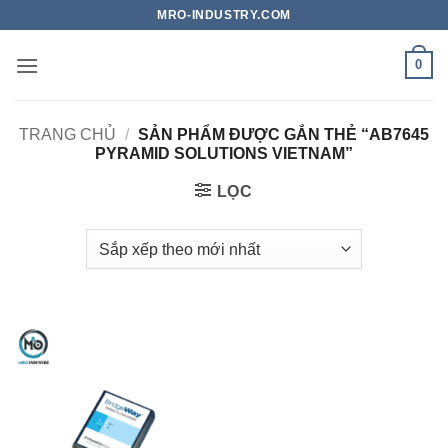
Bỏ
MRO-INDUSTRY.COM
qua
nội
0
dung
TRANG CHỦ
/
SẢN PHẨM ĐƯỢC GẮN THẺ “AB7645
PYRAMID SOLUTIONS VIETNAM”
LỌC