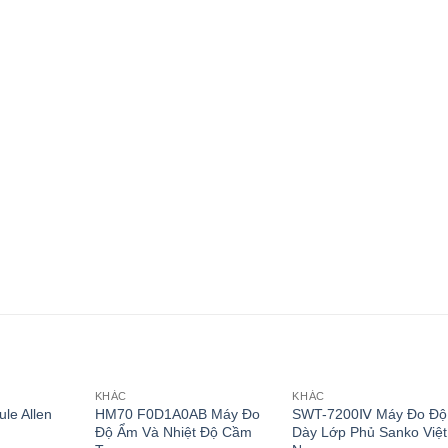
KHÁC
KHÁC
le Allen
HM70 F0D1A0AB Máy Đo
SWT-7200Ⅳ Máy Đo Độ
m
Độ Ẩm Và Nhiệt Độ Cầm
Dày Lớp Phủ Sanko Việt