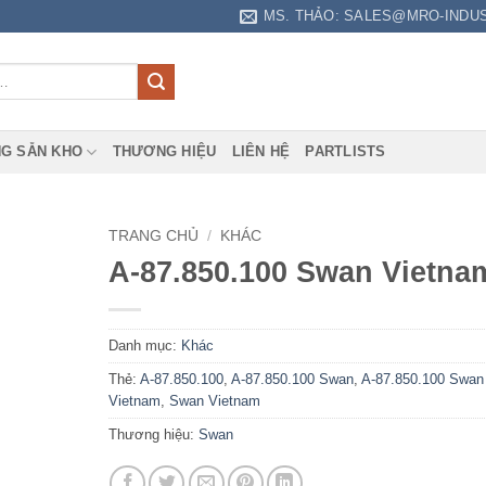
MS. THẢO: SALES@MRO-INDU
G SẴN KHO
THƯƠNG HIỆU
LIÊN HỆ
PARTLISTS
TRANG CHỦ
/
KHÁC
A-87.850.100 Swan Vietna
Danh mục:
Khác
Thẻ:
A-87.850.100
,
A-87.850.100 Swan
,
A-87.850.100 Swan
Vietnam
,
Swan Vietnam
Thương hiệu:
Swan