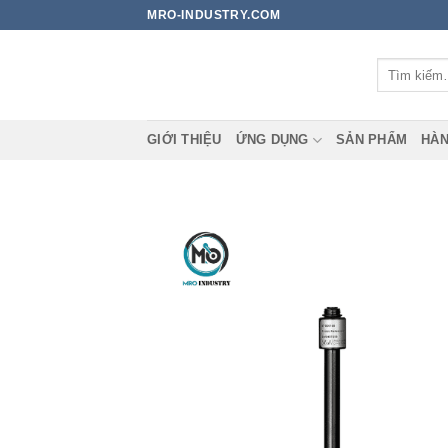
Bỏ
MRO-INDUSTRY.COM
qua
nội
Tìm
dung
kiếm:
GIỚI THIỆU
ỨNG DỤNG
SẢN PHẨM
HÀN