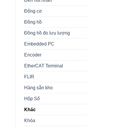
Đèn nút nhấn
Động cơ
Đồng hồ
Đồng hồ đo lưu lượng
Embedded PC
Encoder
EtherCAT Terminal
FLIR
Hàng sẵn kho
Hộp Số
Khác
Khóa