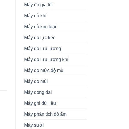
Máy đo gia tốc
Máy dò khí
Máy dò kim loại
Máy đo lực kéo
Máy đo lưu lượng
Máy đo lưu lượng khí
Máy đo mức độ mùi
Máy đo mùi
Máy đóng đai
Máy ghi dữ liệu
Máy phân tích độ ẩm
KHÁC
KHÁC
K
KGB-YV2B Còi Điện Tử KG
6003 Nhiệt Kế Zahm &
M
Auto Vietnam
Nagel Vietnam
M
Máy sưởi