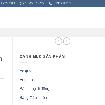
STRY.COM
08:00 - 17:30
0332211923
DANH MỤC SẢN PHẨM
m
Ắc quy
Ăng-ten
Bàn nâng di động
Bảng điều khiển