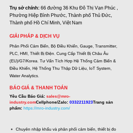
Trụ sở chính:
66 đường 36 Khu Đô Thị Vạn Phúc ,
Phường Hiệp Bình Phước, Thành phố Thủ Đức,
Thành phố Hồ Chí Minh, Việt Nam
GIẢI PHÁP & DỊCH VỤ
Phân Phối Cảm Biến, Bộ Điều Khiển, Gauge,
Transmitter,
PLC, HMI, Thiết Bị Điện.
Cung Cấp Thiết Bị Châu Âu
(EU)/G7/Korea.
Tư Vấn Tích Hợp Hệ Thống Cảm Biến &
Điều Khiển, Hệ Thống Thu Thập Dữ Liệu, IoT System,
Water Analytics.
BÁO GIÁ & THANH TOÁN
Yêu Cầu Báo Giá:
sales@mro-
industry.com
Cellphone/Zalo:
0332211923
Trang sản
phẩm:
https://mro-industry.com/
Chuyên nhập khẩu và phân phối cảm biến, thiết bị đo