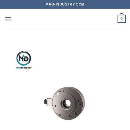
Bỏ
MRO-INDUSTRY.COM
qua
nội
0
dung