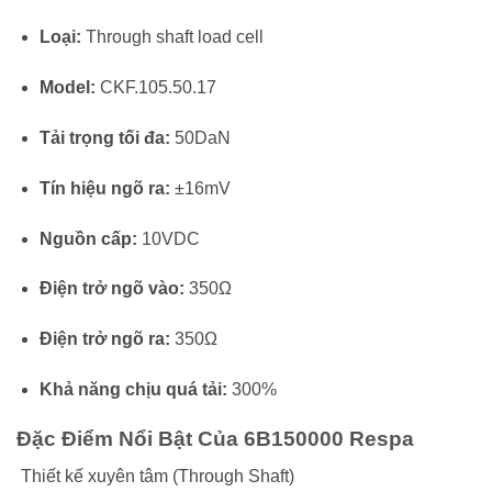
Loại:
Through shaft load cell
Model:
CKF.105.50.17
Tải trọng tối đa:
50DaN
Tín hiệu ngõ ra:
±16mV
Nguồn cấp:
10VDC
Điện trở ngõ vào:
350Ω
Điện trở ngõ ra:
350Ω
Khả năng chịu quá tải:
300%
Đặc Điểm Nổi Bật Của 6B150000 Respa
Thiết kế xuyên tâm (Through Shaft)