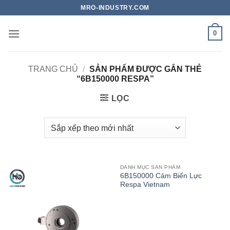
Bỏ
MRO-INDUSTRY.COM
qua
nội
0
dung
TRANG CHỦ
/
SẢN PHẨM ĐƯỢC GẮN THẺ
“6B150000 RESPA”
LỌC
DANH MỤC SẢN PHẨM
6B150000 Cảm Biến Lực
Respa Vietnam