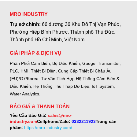
MRO INDUSTRY
Trụ sở chính:
66 đường 36 Khu Đô Thị Vạn Phúc ,
Phường Hiệp Bình Phước, Thành phố Thủ Đức,
Thành phố Hồ Chí Minh, Việt Nam
GIẢI PHÁP & DỊCH VỤ
Phân Phối Cảm Biến, Bộ Điều Khiển, Gauge,
Transmitter,
PLC, HMI, Thiết Bị Điện.
Cung Cấp Thiết Bị Châu Âu
(EU)/G7/Korea.
Tư Vấn Tích Hợp Hệ Thống Cảm Biến &
Điều Khiển, Hệ Thống Thu Thập Dữ Liệu, IoT System,
Water Analytics.
BÁO GIÁ & THANH TOÁN
Yêu Cầu Báo Giá:
sales@mro-
industry.com
Cellphone/Zalo:
0332211923
Trang sản
phẩm:
https://mro-industry.com/