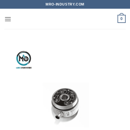
Bỏ
MRO-INDUSTRY.COM
qua
nội
0
dung