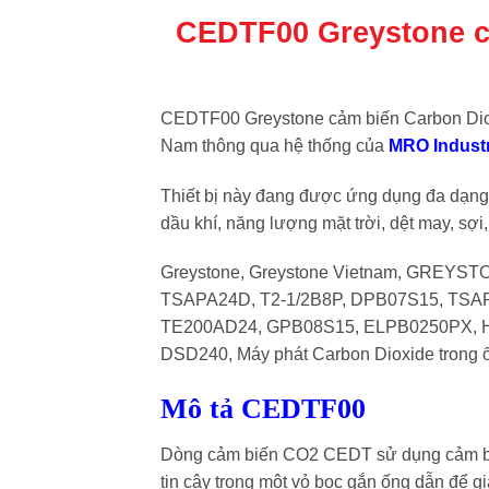
CEDTF00 Greystone c
CEDTF00 Greystone cảm biến Carbon Dioxid
Nam thông qua hệ thống của
MRO Indust
Thiết bị này đang được ứng dụng đa dạng
dầu khí, năng lượng mặt trời, dệt may, sợi,
Greystone, Greystone Vietnam, GREYSTO
TSAPA24D, T2-1/2B8P, DPB07S15, TS
TE200AD24, GPB08S15, ELPB0250PX, HT
DSD240, Máy phát Carbon Dioxide trong
Mô tả CEDTF00
Dòng cảm biến CO2 CEDT sử dụng cảm biế
tin cậy trong một vỏ bọc gắn ống dẫn để 