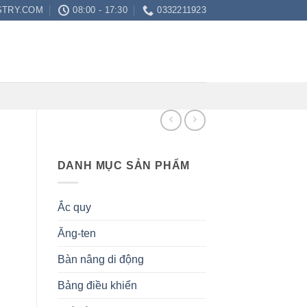
STRY.COM
08:00 - 17:30
0332211923
DANH MỤC SẢN PHẨM
g
Ắc quy
Ăng-ten
Bàn nâng di động
Bảng điều khiển