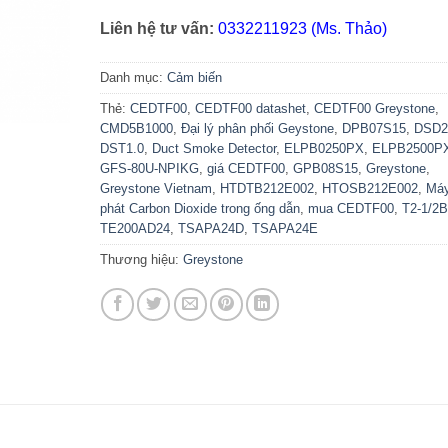
Liên hệ tư vấn:
0332211923 (Ms. Thảo)
Danh mục:
Cảm biến
Thẻ:
CEDTF00
,
CEDTF00 datashet
,
CEDTF00 Greystone
,
CMD5B1000
,
Đại lý phân phối Geystone
,
DPB07S15
,
DSD2
DST1.0
,
Duct Smoke Detector
,
ELPB0250PX
,
ELPB2500P
GFS-80U-NPIKG
,
giá CEDTF00
,
GPB08S15
,
Greystone
,
Greystone Vietnam
,
HTDTB212E002
,
HTOSB212E002
,
Má
phát Carbon Dioxide trong ống dẫn
,
mua CEDTF00
,
T2-1/2
TE200AD24
,
TSAPA24D
,
TSAPA24E
Thương hiệu:
Greystone