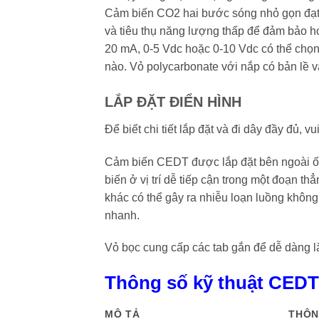
Cảm biến CO2 hai bước sóng nhỏ gọn đạt đ
và tiêu thụ năng lượng thấp để đảm bảo ho
20 mA, 0-5 Vdc hoặc 0-10 Vdc có thể chọn
nào. Vỏ polycarbonate với nắp có bản lề v
LẮP ĐẶT ĐIỂN HÌNH
Để biết chi tiết lắp đặt và đi dây đầy đủ,
Cảm biến CEDT được lắp đặt bên ngoài ố
biến ở vị trí dễ tiếp cận trong một đoạn th
khác có thể gây ra nhiễu loạn luồng không
nhanh.
Vỏ bọc cung cấp các tab gắn để dễ dàng lắ
Thông số kỹ thuật CED
MÔ TẢ
THÔN