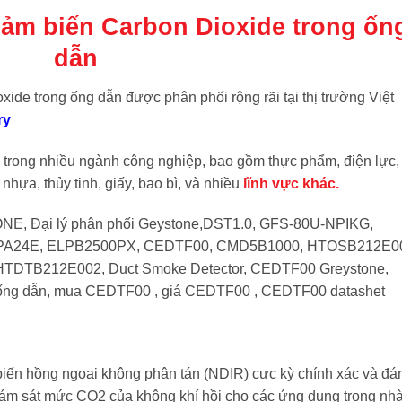
ảm biến Carbon Dioxide trong ốn
dẫn
e trong ống dẫn được phân phối rộng rãi tại thị trường Việt
ry
 trong nhiều ngành công nghiệp, bao gồm thực phẩm, điện lực,
 nhựa, thủy tinh, giấy, bao bì, và nhiều
lĩnh vực khác.
NE, Đại lý phân phối Geystone,DST1.0, GFS-80U-NPIKG,
APA24E, ELPB2500PX, CEDTF00, CMD5B1000, HTOSB212E0
DTB212E002, Duct Smoke Detector, CEDTF00 Greystone,
 ống dẫn, mua CEDTF00 , giá CEDTF00 , CEDTF00 datashet
n hồng ngoại không phân tán (NDIR) cực kỳ chính xác và đá
giám sát mức CO2 của không khí hồi cho các ứng dụng trong nhà