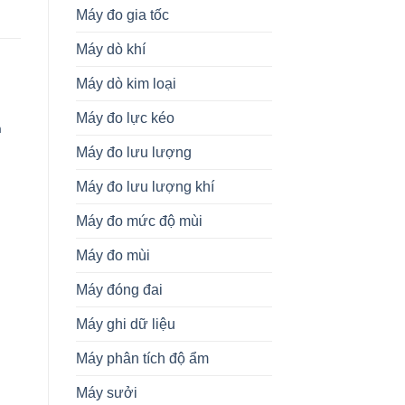
Máy đo gia tốc
Máy dò khí
Máy dò kim loại
CẢM BIẾN
CẢM BIẾN
C
Máy đo lực kéo
m
FMB50-
RFVB02325M01D601A100
I
AA21RA1FDATDJB3U Cảm
Cảm Biến Temposonics
C
Máy đo lưu lượng
Biến Áp Suất E+H Vietnam
Vietnam
Máy đo lưu lượng khí
Máy đo mức độ mùi
Máy đo mùi
Máy đóng đai
Máy ghi dữ liệu
Máy phân tích độ ẩm
Máy sưởi