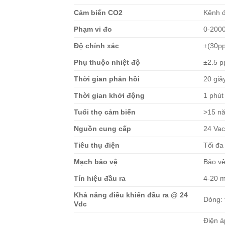
Cảm biến CO2
Kênh đ
Phạm vi đo
0-200
Độ chính xác
±(30pp
Phụ thuộc nhiệt độ
±2.5 
Thời gian phản hồi
20 giâ
Thời gian khởi động
1 phút
Tuổi thọ cảm biến
>15 n
Nguồn cung cấp
24 Vac
Tiêu thụ điện
Tối đa
Mạch bảo vệ
Bảo vệ
Tín hiệu đầu ra
4-20 m
Khả năng điều khiển đầu ra @ 24
Dòng: 
Vdc
Điện á