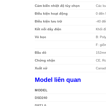
Cảm biến nhiệt độ tùy chọn
Các lo
Điều kiện hoạt động
0 đến 
Điều kiện lưu trữ
-40 đế
Kết nối dây điện
Khối đ
Vỏ bọc
B: Pol
F: giố
Đầu dò
152mm 
Chứng nhận
CE, R
Xuất xứ
Canad
Model liên quan
MODEL
DSD240
DST1.0