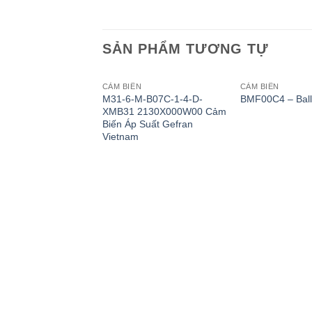
SẢN PHẨM TƯƠNG TỰ
CẢM BIẾN
CẢM BIẾN
M31-6-M-B07C-1-4-D-
BMF00C4 – Ball
XMB31 2130X000W00 Cảm
Biến Áp Suất Gefran
Vietnam