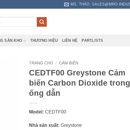
MS. THẢO: SALES@MRO-INDU
G SẴN KHO
THƯƠNG HIỆU
LIÊN HỆ
PARTLISTS
TRANG CHỦ
/
CẢM BIẾN
CEDTF00 Greystone Cảm
biến Carbon Dioxide tron
ống dẫn
Model:
CEDTF00
Nhà sản xuất:
Greystone