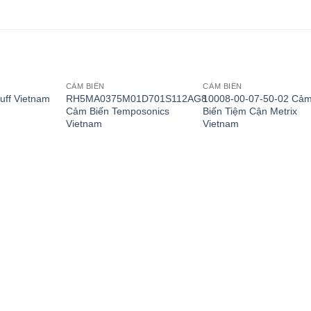
CẢM BIẾN
CẢM BIẾN
RH5MA0375M01D701S112AG8
10008-00-07-50-02 Cả
uff Vietnam
Cảm Biến Temposonics
Biến Tiệm Cận Metrix
Vietnam
Vietnam