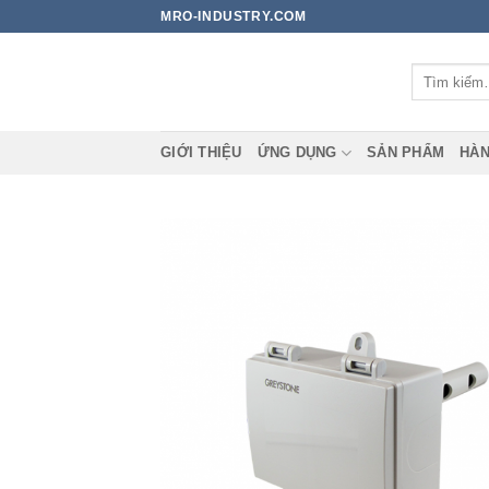
Bỏ
MRO-INDUSTRY.COM
qua
nội
Tìm
dung
kiếm:
GIỚI THIỆU
ỨNG DỤNG
SẢN PHẨM
HÀN