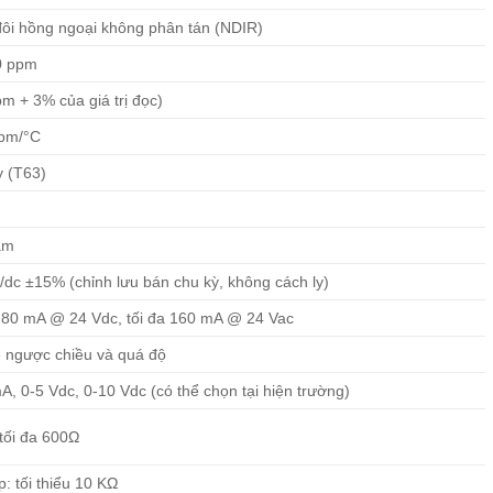
ôi hồng ngoại không phân tán (NDIR)
0 ppm
m + 3% của giá trị đọc)
ppm/°C
y (T63)
ăm
/dc ±15% (chỉnh lưu bán chu kỳ, không cách ly)
 80 mA @ 24 Vdc, tối đa 160 mA @ 24 Vac
 ngược chiều và quá độ
A, 0-5 Vdc, 0-10 Vdc (có thể chọn tại hiện trường)
tối đa 600Ω
p: tối thiểu 10 KΩ