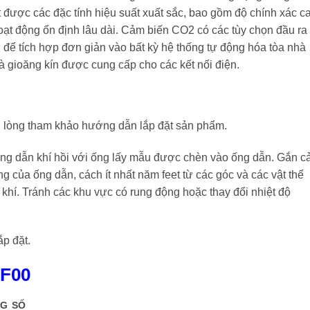
ược các đặc tính hiệu suất xuất sắc, bao gồm độ chính xác c
ạt động ổn định lâu dài. Cảm biến CO2 có các tùy chọn đầu ra 
 để tích hợp đơn giản vào bất kỳ hệ thống tự động hóa tòa nhà
à gioăng kín được cung cấp cho các kết nối điện.
 vui lòng tham khảo hướng dẫn lắp đặt sản phẩm.
ng dẫn khí hồi với ống lấy mẫu được chèn vào ống dẫn. Gắn 
ẳng của ống dẫn, cách ít nhất năm feet từ các góc và các vật thể
 khí. Tránh các khu vực có rung động hoặc thay đổi nhiệt độ
p đặt.
TF00
G SỐ