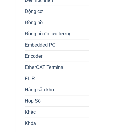
Đèn nút nhấn
Động cơ
Đồng hồ
Đồng hồ đo lưu lượng
Embedded PC
Encoder
EtherCAT Terminal
FLIR
Hàng sẵn kho
Hộp Số
Khác
Khóa