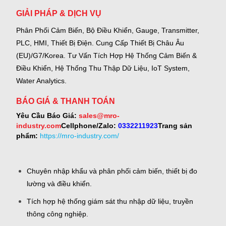
GIẢI PHÁP & DỊCH VỤ
Phân Phối Cảm Biến, Bộ Điều Khiển, Gauge,
Transmitter,
PLC, HMI, Thiết Bị Điện.
Cung Cấp Thiết Bị Châu Âu
(EU)/G7/Korea.
Tư Vấn Tích Hợp Hệ Thống Cảm Biến &
Điều Khiển, Hệ Thống Thu Thập Dữ Liệu, IoT System,
Water Analytics.
BÁO GIÁ & THANH TOÁN
Yêu Cầu Báo Giá:
sales@mro-
industry.com
Cellphone/Zalo:
0332211923
Trang sản
phẩm:
https://mro-industry.com/
Chuyên nhập khẩu và phân phối cảm biến, thiết bị đo
lường và điều khiển.
Tích hợp hệ thống giám sát thu nhập dữ liệu, truyền
thông công nghiệp.