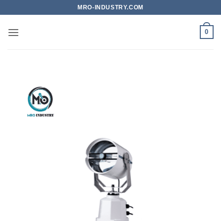
Bỏ
MRO-INDUSTRY.COM
qua
nội
0
dung