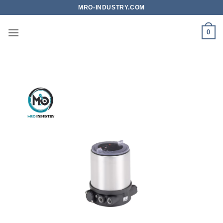
Bỏ
MRO-INDUSTRY.COM
qua
nội
0
dung