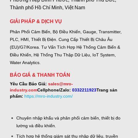
Thành phố Hồ Chí Minh, Việt Nam
GIẢI PHÁP & DỊCH VỤ
Phân Phối Cảm Biến, Bộ Điều Khiển, Gauge,
Transmitter,
PLC, HMI, Thiết Bị Điện.
Cung Cấp Thiết Bị Châu Âu
(EU)/G7/Korea.
Tư Vấn Tích Hợp Hệ Thống Cảm Biến &
Điều Khiển, Hệ Thống Thu Thập Dữ Liệu, IoT System,
Water Analytics.
BÁO GIÁ & THANH TOÁN
Yêu Cầu Báo Giá:
sales@mro-
industry.com
Cellphone/Zalo:
0332211923
Trang sản
phẩm:
https://mro-industry.com/
Chuyên nhập khẩu và phân phối cảm biến, thiết bị đo
lường và điều khiển.
Tích hợp hệ thống giám sát thu nhập dữ liệu, truyền