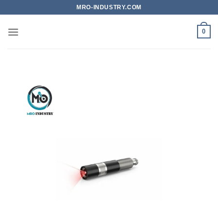
Bỏ
MRO-INDUSTRY.COM
qua
nội
0
dung