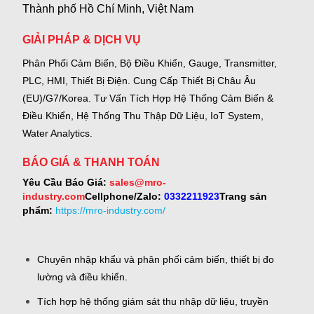
Thành phố Hồ Chí Minh, Việt Nam
GIẢI PHÁP & DỊCH VỤ
Phân Phối Cảm Biến, Bộ Điều Khiển, Gauge,
Transmitter,
PLC, HMI, Thiết Bị Điện.
Cung Cấp Thiết Bị Châu Âu
(EU)/G7/Korea.
Tư Vấn Tích Hợp Hệ Thống Cảm Biến &
Điều Khiển, Hệ Thống Thu Thập Dữ Liệu, IoT System,
Water Analytics.
BÁO GIÁ & THANH TOÁN
Yêu Cầu Báo Giá:
sales@mro-
industry.com
Cellphone/Zalo:
0332211923
Trang sản
phẩm:
https://mro-industry.com/
Chuyên nhập khẩu và phân phối cảm biến, thiết bị đo
lường và điều khiển.
Tích hợp hệ thống giám sát thu nhập dữ liệu, truyền