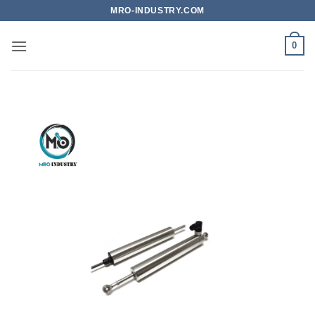
Bỏ
MRO-INDUSTRY.COM
qua
nội
0
dung