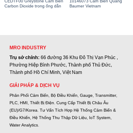
CEDTF00 Greystone Cảm biến
10146073 Cảm Biến Quang
Carbon Dioxide trong ống dẫn
Baumer Vietnam
MRO INDUSTRY
Trụ sở chính:
66 đường 36 Khu Đô Thị Vạn Phúc ,
Phường Hiệp Bình Phước, Thành phố Thủ Đức,
Thành phố Hồ Chí Minh, Việt Nam
GIẢI PHÁP & DỊCH VỤ
Phân Phối Cảm Biến, Bộ Điều Khiển, Gauge,
Transmitter,
PLC, HMI, Thiết Bị Điện.
Cung Cấp Thiết Bị Châu Âu
(EU)/G7/Korea.
Tư Vấn Tích Hợp Hệ Thống Cảm Biến &
Điều Khiển, Hệ Thống Thu Thập Dữ Liệu, IoT System,
Water Analytics.