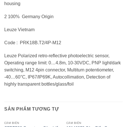
housing
2 100% Germany Origin
Leuze Vietnam
Code : PRK18B.T2/4P-M12
Leuze Polarized retro-reflective photoelectric sensor,
Operating range limit: 0…4.8m, 10-30VDC, PNP light/dark
switching, M12 4pin connector, Multiturn potentiometer,
-40…60°C, IP67/IP69K, Autocollimation, Detection of
highly transparent bottles/glass/foil
SẢN PHẨM TƯƠNG TỰ
CẢM BIẾN
CẢM BIẾN