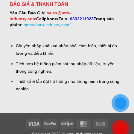
BÁO GIÁ & THANH TOÁN
Yêu Cầu Báo Giá:
sales@mro-
industry.com
Cellphone/Zalo:
0332211923
Trang sản
phẩm:
https://mro-industry.com/
Chuyên nhập khẩu và phân phối cảm biến, thiết bị đo
lường và điều khiển.
Tích hợp hệ thống giám sát thu nhập dữ liệu, truyền
thông công nghiệp.
Thiết kế & lắp đặt hệ thống nhà thông minh trong công
nghiệp.
Visa
PayPal
Stripe
MasterCard
Cash
On