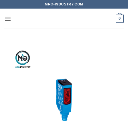
Bỏ
MRO-INDUSTRY.COM
qua
nội
0
dung