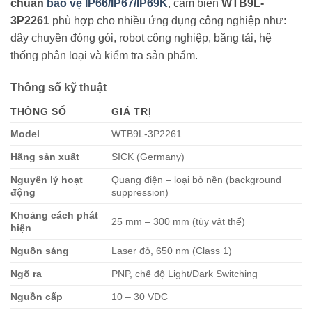
chuẩn
bảo vệ IP66/IP67/IP69K
, cảm biến
WTB9L-
3P2261
phù hợp cho nhiều ứng dụng công nghiệp như:
dây chuyền đóng gói, robot công nghiệp, băng tải, hệ
thống phân loại và kiểm tra sản phẩm.
Thông số kỹ thuật
THÔNG SỐ
GIÁ TRỊ
Model
WTB9L-3P2261
Hãng sản xuất
SICK (Germany)
Nguyên lý hoạt
Quang điện – loại bỏ nền (background
động
suppression)
Khoảng cách phát
25 mm – 300 mm (tùy vật thể)
hiện
Nguồn sáng
Laser đỏ, 650 nm (Class 1)
Ngõ ra
PNP, chế độ Light/Dark Switching
Nguồn cấp
10 – 30 VDC