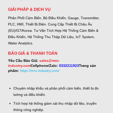
GIẢI PHÁP & DỊCH VỤ
Phân Phối Cảm Biến, Bộ Điều Khiển, Gauge,
Transmitter,
PLC, HMI, Thiết Bị Điện.
Cung Cấp Thiết Bị Châu Âu
(EU)/G7/Korea.
Tư Vấn Tích Hợp Hệ Thống Cảm Biến &
Điều Khiển, Hệ Thống Thu Thập Dữ Liệu, IoT System,
Water Analytics.
BÁO GIÁ & THANH TOÁN
Yêu Cầu Báo Giá:
sales@mro-
industry.com
Cellphone/Zalo:
0332211923
Trang sản
phẩm:
https://mro-industry.com/
Chuyên nhập khẩu và phân phối cảm biến, thiết bị đo
lường và điều khiển.
Tích hợp hệ thống giám sát thu nhập dữ liệu, truyền
thông công nghiệp.