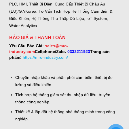
PLC, HMI, Thiết Bị Điện.
Cung Cấp Thiết Bị Châu Âu
(EU)/G7/Korea.
Tư Vấn Tích Hợp Hệ Thống Cảm Biến &
Điều Khiển, Hệ Thống Thu Thập Dữ Liệu, IoT System,
Water Analytics.
BÁO GIÁ & THANH TOÁN
Yêu Cầu Báo Giá:
sales@mro-
industry.com
Cellphone/Zalo:
0332211923
Trang sản
phẩm:
https://mro-industry.com/
Chuyên nhập khẩu và phân phối cảm biến, thiết bị đo
lường và điều khiển.
Tích hợp hệ thống giám sát thu nhập dữ liệu, truyền
thông công nghiệp.
Thiết kế & lắp đặt hệ thống nhà thông minh trong công
nghiệp.