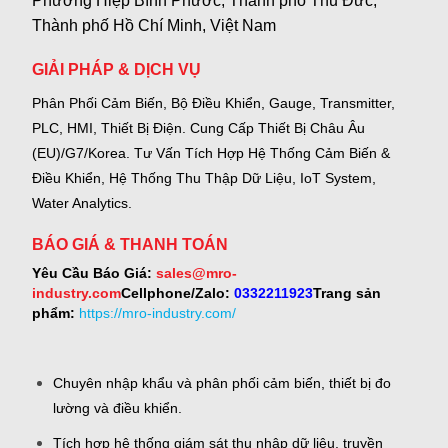
Phường Hiệp Bình Phước, Thành phố Thủ Đức,
Thành phố Hồ Chí Minh, Việt Nam
GIẢI PHÁP & DỊCH VỤ
Phân Phối Cảm Biến, Bộ Điều Khiển, Gauge,
Transmitter,
PLC, HMI, Thiết Bị Điện.
Cung Cấp Thiết Bị Châu Âu
(EU)/G7/Korea.
Tư Vấn Tích Hợp Hệ Thống Cảm Biến &
Điều Khiển, Hệ Thống Thu Thập Dữ Liệu, IoT System,
Water Analytics.
BÁO GIÁ & THANH TOÁN
Yêu Cầu Báo Giá:
sales@mro-
industry.com
Cellphone/Zalo:
0332211923
Trang sản
phẩm:
https://mro-industry.com/
Chuyên nhập khẩu và phân phối cảm biến, thiết bị đo
lường và điều khiển.
Tích hợp hệ thống giám sát thu nhập dữ liệu, truyền