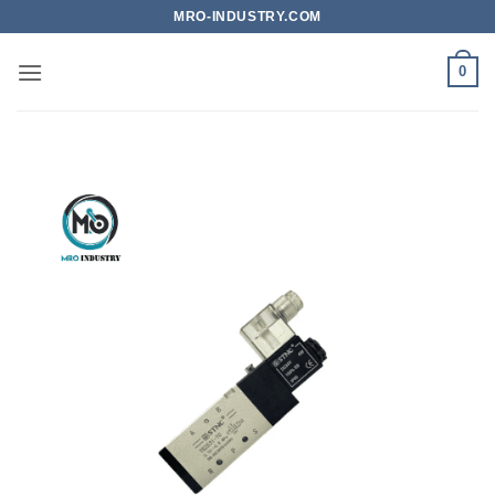
Bỏ
MRO-INDUSTRY.COM
qua
nội
0
dung