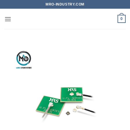
Bỏ
MRO-INDUSTRY.COM
qua
nội
0
dung