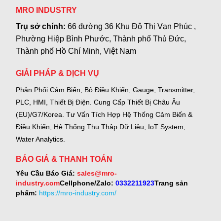
MRO INDUSTRY
Trụ sở chính:
66 đường 36 Khu Đô Thị Vạn Phúc ,
Phường Hiệp Bình Phước, Thành phố Thủ Đức,
Thành phố Hồ Chí Minh, Việt Nam
GIẢI PHÁP & DỊCH VỤ
Phân Phối Cảm Biến, Bộ Điều Khiển, Gauge,
Transmitter,
PLC, HMI, Thiết Bị Điện.
Cung Cấp Thiết Bị Châu Âu
(EU)/G7/Korea.
Tư Vấn Tích Hợp Hệ Thống Cảm Biến &
Điều Khiển, Hệ Thống Thu Thập Dữ Liệu, IoT System,
Water Analytics.
BÁO GIÁ & THANH TOÁN
Yêu Cầu Báo Giá:
sales@mro-
industry.com
Cellphone/Zalo:
0332211923
Trang sản
phẩm:
https://mro-industry.com/