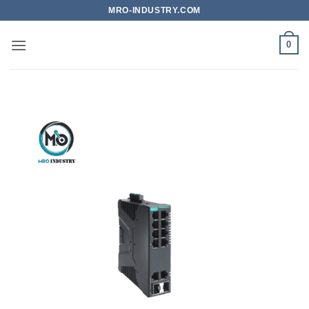
Bỏ
MRO-INDUSTRY.COM
qua
nội
0
dung