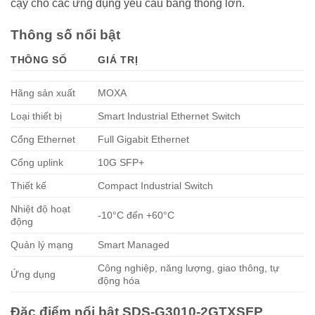
cậy cho các ứng dụng yêu cầu băng thông lớn.
Thông số nổi bật
THÔNG SỐ
GIÁ TRỊ
Hãng sản xuất
MOXA
Loại thiết bị
Smart Industrial Ethernet Switch
Cổng Ethernet
Full Gigabit Ethernet
Cổng uplink
10G SFP+
Thiết kế
Compact Industrial Switch
Nhiệt độ hoạt
-10°C đến +60°C
động
Quản lý mạng
Smart Managed
Công nghiệp, năng lượng, giao thông, tự
Ứng dụng
động hóa
Đặc điểm nổi bật SDS-G3010-2GTXSFP