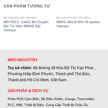
SẢN PHẨM TƯƠNG TỰ
BỘ CHUYỂN ĐỔI TÍN HIỆU
BỘ CHUYỂN ĐỔI TÍN HIỆU
MR-PDC2 -14441 Bộ Chuyển
M8RS-36A-R MG/ M-system
Đổi Tín Hiệu MIRAE E&I
Vietnam
Vietnam
MRO INDUSTRY
Trụ sở chính:
66 đường 36 Khu Đô Thị Vạn Phúc ,
Phường Hiệp Bình Phước, Thành phố Thủ Đức,
Thành phố Hồ Chí Minh, Việt Nam
GIẢI PHÁP & DỊCH VỤ
Phân Phối Cảm Biến, Bộ Điều Khiển, Gauge,
Transmitter,
PLC, HMI, Thiết Bị Điện.
Cung Cấp Thiết Bị Châu Âu