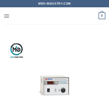
Bỏ
MRO-INDUSTRY.COM
qua
nội
0
dung