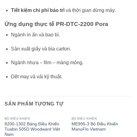
Tiết kiệm chi phí bảo trì
và thời gian dừng máy.
Ứng dụng thực tế PR-DTC-2200 Pora
Ngành in ấn và bao bì.
Sản xuất giấy và bìa carton.
Ngành nhựa – film – màng mỏng.
Dệt may và vải kỹ thuật.
SẢN PHẨM TƯƠNG TỰ
BỘ ĐIỀU KHIỂN
BỘ ĐIỀU KHIỂN
8200-1302 Bảng Điều Khiển
ME995-3 Bộ Điều Khiển
Tuabin 505D Woodward Việt
ManuFlo Vietnam
Nam