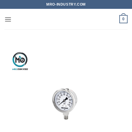
Bỏ
MRO-INDUSTRY.COM
qua
nội
0
dung