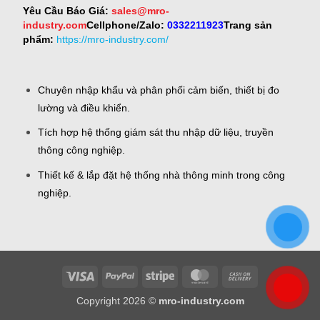
Yêu Cầu Báo Giá:
sales@mro-
industry.com
Cellphone/Zalo:
0332211923
Trang sản
phẩm:
https://mro-industry.com/
Chuyên nhập khẩu và phân phối cảm biến, thiết bị đo
lường và điều khiển.
Tích hợp hệ thống giám sát thu nhập dữ liệu, truyền
thông công nghiệp.
Thiết kế & lắp đặt hệ thống nhà thông minh trong công
nghiệp.
Visa
PayPal
Stripe
MasterCard
Cash
On
Copyright 2026 ©
mro-industry.com
Delivery