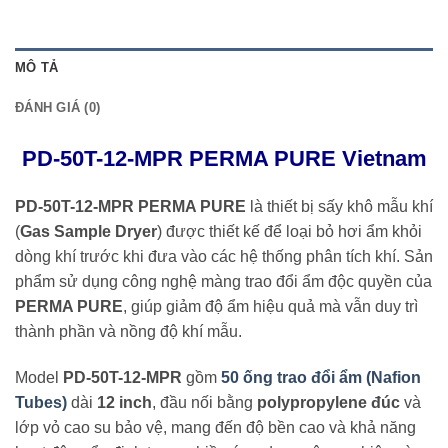
MÔ TẢ
ĐÁNH GIÁ (0)
PD-50T-12-MPR PERMA PURE Vietnam
PD-50T-12-MPR PERMA PURE
là thiết bị sấy khô mẫu khí
(
Gas Sample Dryer
) được thiết kế để loại bỏ hơi ẩm khỏi
dòng khí trước khi đưa vào các hệ thống phân tích khí. Sản
phẩm sử dụng công nghệ màng trao đổi ẩm độc quyền của
PERMA PURE
, giúp giảm độ ẩm hiệu quả mà vẫn duy trì
thành phần và nồng độ khí mẫu.
Model
PD-50T-12-MPR
gồm
50 ống trao đổi ẩm (Nafion
Tubes)
dài
12 inch
, đầu nối bằng
polypropylene đúc
và
lớp vỏ cao su bảo vệ, mang đến độ bền cao và khả năng