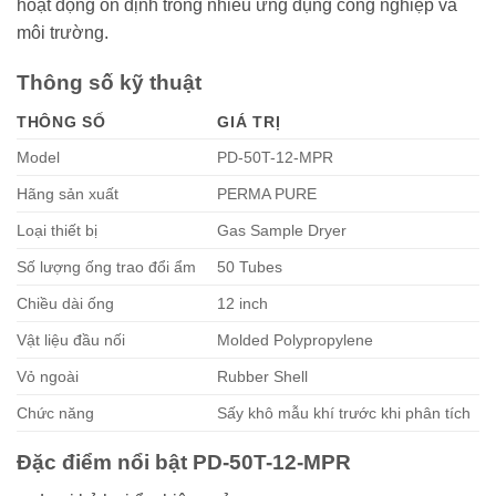
hoạt động ổn định trong nhiều ứng dụng công nghiệp và
môi trường.
Thông số kỹ thuật
THÔNG SỐ
GIÁ TRỊ
Model
PD-50T-12-MPR
Hãng sản xuất
PERMA PURE
Loại thiết bị
Gas Sample Dryer
Số lượng ống trao đổi ẩm
50 Tubes
Chiều dài ống
12 inch
Vật liệu đầu nối
Molded Polypropylene
Vỏ ngoài
Rubber Shell
Chức năng
Sấy khô mẫu khí trước khi phân tích
Đặc điểm nổi bật PD-50T-12-MPR