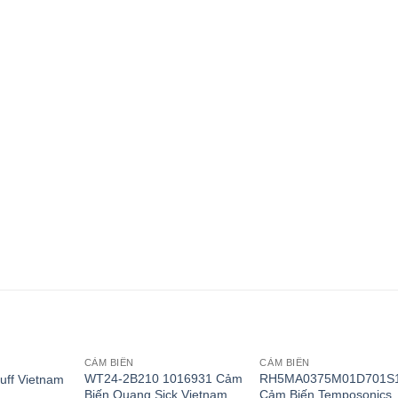
CẢM BIẾN
CẢM BIẾN
WT24-2B210 1016931 Cảm
RH5MA0375M01D701S
uff Vietnam
Biến Quang Sick Vietnam
Cảm Biến Temposonics