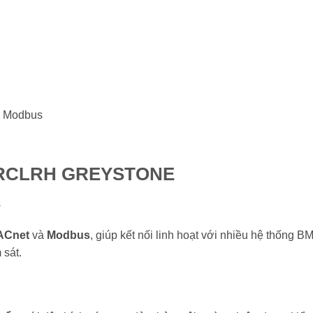
c Modbus
NTRCLRH GREYSTONE
s
ACnet
và
Modbus
, giúp kết nối linh hoạt với nhiều hệ thống B
 sát.