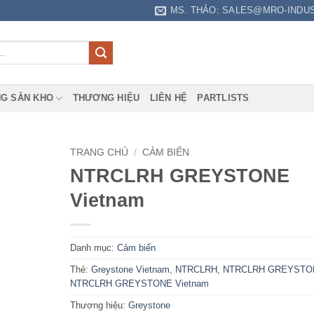
MS. THẢO: SALES@MRO-INDU
G SẴN KHO
THƯƠNG HIỆU
LIÊN HỆ
PARTLISTS
TRANG CHỦ
/
CẢM BIẾN
NTRCLRH GREYSTONE
Vietnam
Danh mục:
Cảm biến
Thẻ:
Greystone Vietnam
,
NTRCLRH
,
NTRCLRH GREYSTO
NTRCLRH GREYSTONE Vietnam
Thương hiệu:
Greystone