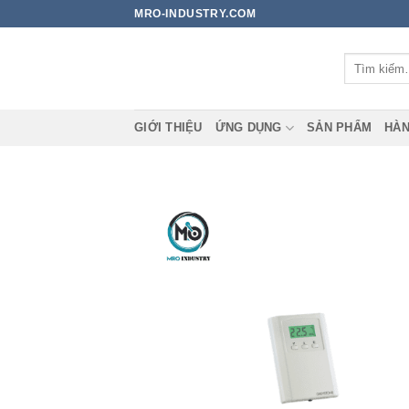
Bỏ
MRO-INDUSTRY.COM
qua
nội
Tìm
dung
kiếm:
GIỚI THIỆU
ỨNG DỤNG
SẢN PHẨM
HÀN