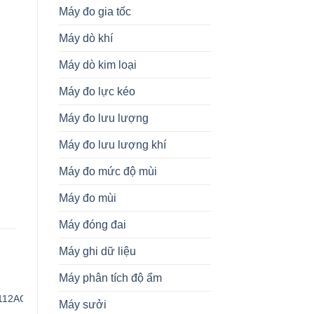
Máy đo gia tốc
Máy dò khí
Máy dò kim loại
Máy đo lực kéo
Máy đo lưu lượng
Máy đo lưu lượng khí
Máy đo mức độ mùi
Máy đo mùi
Máy đóng đai
Máy ghi dữ liệu
Máy phân tích độ ẩm
CẢM BIẾN
CẢM BIẾN
C
112AG8
3100C300PG1J9000 Cảm
IGT205 Cảm Biến Tiệm
A
Máy sưởi
biến áp suất Gems Sensors
Cận IFM Vietnam
F