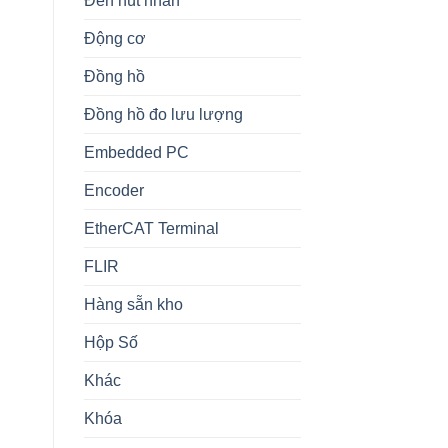
Đèn nút nhấn
Động cơ
Đồng hồ
Đồng hồ đo lưu lượng
Embedded PC
Encoder
EtherCAT Terminal
FLIR
Hàng sẵn kho
Hộp Số
Khác
Khóa