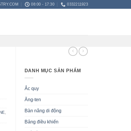
STRY.COM
08:00 - 17:30
0332211923
DANH MỤC SẢN PHẨM
Ắc quy
Ăng-ten
Bàn nâng di động
NE
,
Bảng điều khiển