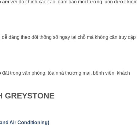
ộ ẩm
với độ chính xác cao, đảm bảo môi trường luôn được kiể
dễ dàng theo dõi thông số ngay tại chỗ mà không cần truy cập
p đặt trong văn phòng, tòa nhà thương mại, bệnh viện, khách
RH GREYSTONE
 and Air Conditioning)