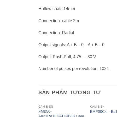
Hollow shaft: 14mm
Connection: cable 2m
Connection: Radial
Output signals: A + B + 0 + A + B + 0
Output: Push-Pull, 4.75 … 30 V
Number of pulses per revolution: 1024
SẢN PHẨM TƯƠNG TỰ
CẢM BIẾN
CẢM BIẾN
FMB50-
BMF00C4 – Ball
AA21RA1FDATDJB3U Cảm