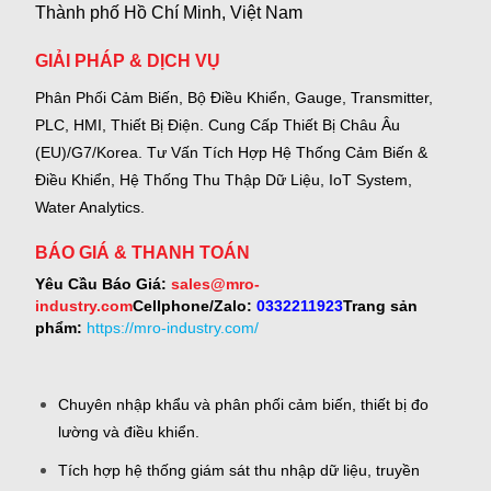
Thành phố Hồ Chí Minh, Việt Nam
GIẢI PHÁP & DỊCH VỤ
Phân Phối Cảm Biến, Bộ Điều Khiển, Gauge,
Transmitter,
PLC, HMI, Thiết Bị Điện.
Cung Cấp Thiết Bị Châu Âu
(EU)/G7/Korea.
Tư Vấn Tích Hợp Hệ Thống Cảm Biến &
Điều Khiển, Hệ Thống Thu Thập Dữ Liệu, IoT System,
Water Analytics.
BÁO GIÁ & THANH TOÁN
Yêu Cầu Báo Giá:
sales@mro-
industry.com
Cellphone/Zalo:
0332211923
Trang sản
phẩm:
https://mro-industry.com/
Chuyên nhập khẩu và phân phối cảm biến, thiết bị đo
lường và điều khiển.
Tích hợp hệ thống giám sát thu nhập dữ liệu, truyền