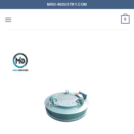
Bỏ
MRO-INDUSTRY.COM
qua
nội
0
dung