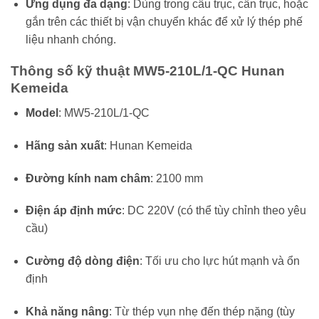
Ứng dụng đa dạng
: Dùng trong cẩu trục, cần trục, hoặc
gắn trên các thiết bị vận chuyển khác để xử lý thép phế
liệu nhanh chóng.
Thông số kỹ thuật MW5-210L/1-QC Hunan
Kemeida
Model
: MW5-210L/1-QC
Hãng sản xuất
: Hunan Kemeida
Đường kính nam châm
: 2100 mm
Điện áp định mức
: DC 220V (có thể tùy chỉnh theo yêu
cầu)
Cường độ dòng điện
: Tối ưu cho lực hút mạnh và ổn
định
Khả năng nâng
: Từ thép vụn nhẹ đến thép nặng (tùy