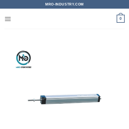
Bỏ
MRO-INDUSTRY.COM
qua
nội
0
dung