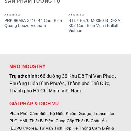
SẢN PHẨM TƯƠNG TỰ
CẢM BIẾN
CẢM BIẾN
PRK 96M/A-3410-44 Cảm Biến
BTL7-E570-M0050-B-DEXA-
Quang Leuze Vietnam
K02 Cảm Biến Vị Trí Balluff
Vietnam
MRO INDUSTRY
Trụ sở chính:
66 đường 36 Khu Đô Thị Vạn Phúc ,
Phường Hiệp Bình Phước, Thành phố Thủ Đức,
Thành phố Hồ Chí Minh, Việt Nam
GIẢI PHÁP & DỊCH VỤ
Phân Phối Cảm Biến, Bộ Điều Khiển, Gauge,
Transmitter,
PLC, HMI, Thiết Bị Điện.
Cung Cấp Thiết Bị Châu Âu
(EU)/G7/Korea.
Tư Vấn Tích Hợp Hệ Thống Cảm Biến &