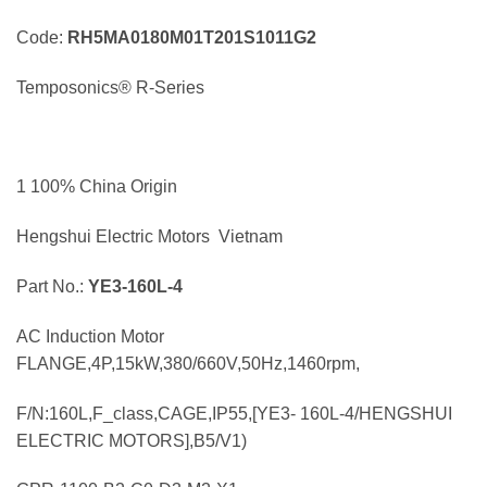
Code:
RH5MA0180M01T201S1011G2
Temposonics® R-Series
1 100% China Origin
Hengshui Electric Motors Vietnam
Part No.:
YE3-160L-4
AC Induction Motor
FLANGE,4P,15kW,380/660V,50Hz,1460rpm,
F/N:160L,F_class,CAGE,IP55,[YE3- 160L-4/HENGSHUI
ELECTRIC MOTORS],B5/V1)