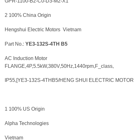
GPR-1100-B2-C0-D3-M2-X1
2 100% China Origin
Hengshui Electric Motors Vietnam
Part No.:
YE3-132S-4TH B5
AC Induction Motor
FLANGE,4P,5.5kW,380V,50Hz,1440rpm,F_class,
IP55,[YE3-132S-4THB5/HENG SHUI ELECTRIC MOTOR
1 100% US Origin
Alpha Technologies
Vietnam