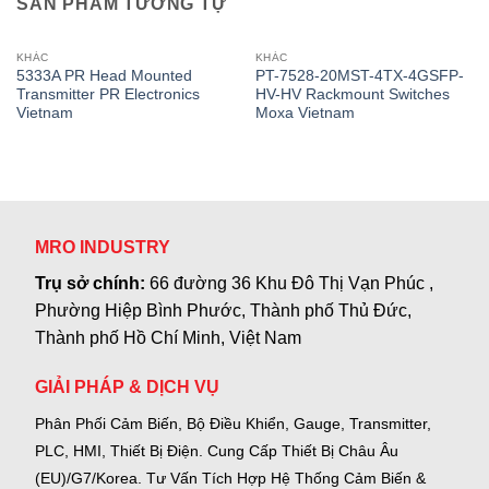
SẢN PHẨM TƯƠNG TỰ
KHÁC
KHÁC
5333A PR Head Mounted
PT-7528-20MST-4TX-4GSFP-
Transmitter PR Electronics
HV-HV Rackmount Switches
Vietnam
Moxa Vietnam
MRO INDUSTRY
Trụ sở chính:
66 đường 36 Khu Đô Thị Vạn Phúc ,
Phường Hiệp Bình Phước, Thành phố Thủ Đức,
Thành phố Hồ Chí Minh, Việt Nam
GIẢI PHÁP & DỊCH VỤ
Phân Phối Cảm Biến, Bộ Điều Khiển, Gauge,
Transmitter,
PLC, HMI, Thiết Bị Điện.
Cung Cấp Thiết Bị Châu Âu
(EU)/G7/Korea.
Tư Vấn Tích Hợp Hệ Thống Cảm Biến &