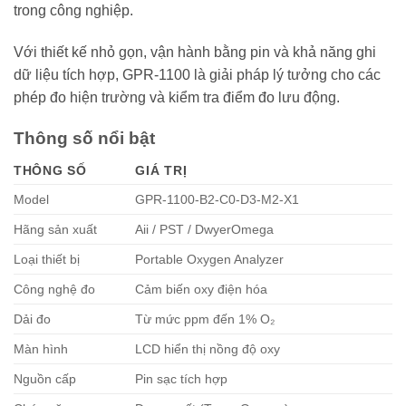
trong công nghiệp.
Với thiết kế nhỏ gọn, vận hành bằng pin và khả năng ghi
dữ liệu tích hợp, GPR-1100 là giải pháp lý tưởng cho các
phép đo hiện trường và kiểm tra điểm đo lưu động.
Thông số nổi bật
THÔNG SỐ
GIÁ TRỊ
Model
GPR-1100-B2-C0-D3-M2-X1
Hãng sản xuất
Aii / PST / DwyerOmega
Loại thiết bị
Portable Oxygen Analyzer
Công nghệ đo
Cảm biến oxy điện hóa
Dải đo
Từ mức ppm đến 1% O₂
Màn hình
LCD hiển thị nồng độ oxy
Nguồn cấp
Pin sạc tích hợp