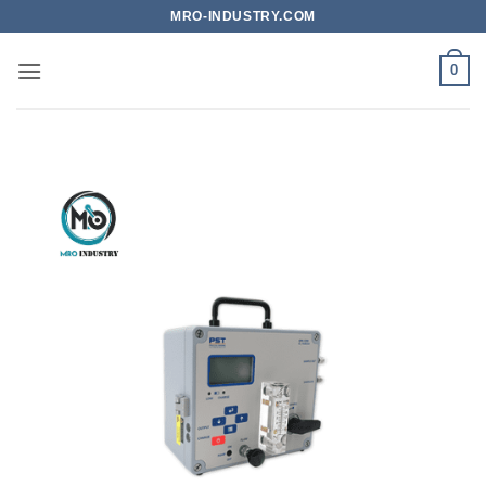
Bỏ
MRO-INDUSTRY.COM
qua
nội
0
dung