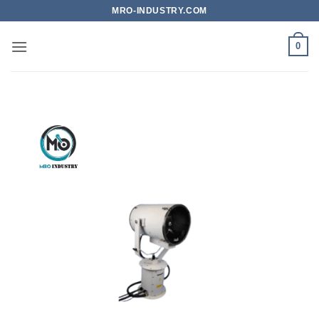
Bỏ
MRO-INDUSTRY.COM
qua
nội
0
dung