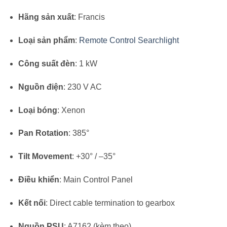
Hãng sản xuất
: Francis
Loại sản phẩm
:
Remote Control Searchlight
Công suất đèn
: 1 kW
Nguồn điện
: 230 V AC
Loại bóng
: Xenon
Pan Rotation
: 385°
Tilt Movement
: +30° / –35°
Điều khiển
: Main Control Panel
Kết nối
: Direct cable termination to gearbox
Nguồn PSU
: A7162 (kèm theo)