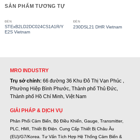
SẢN PHẨM TƯƠNG TỰ
ĐÈN
ĐÈN
STExB2LD2DC024CS1A1R/Y
230DSL21 DHR Vietnam
E2S Vietnam
MRO INDUSTRY
Trụ sở chính:
66 đường 36 Khu Đô Thị Vạn Phúc ,
Phường Hiệp Bình Phước, Thành phố Thủ Đức,
Thành phố Hồ Chí Minh, Việt Nam
GIẢI PHÁP & DỊCH VỤ
Phân Phối Cảm Biến, Bộ Điều Khiển, Gauge,
Transmitter,
PLC, HMI, Thiết Bị Điện.
Cung Cấp Thiết Bị Châu Âu
(EU)/G7/Korea.
Tư Vấn Tích Hợp Hệ Thống Cảm Biến &