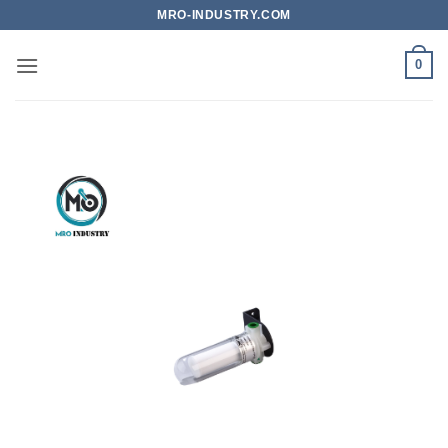
Bỏ
MRO-INDUSTRY.COM
qua
nội
0
dung