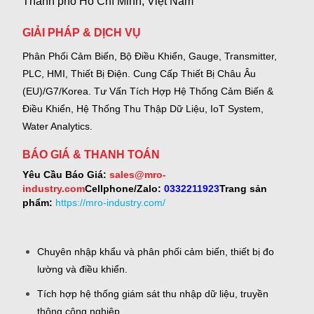
Thành phố Hồ Chí Minh, Việt Nam
GIẢI PHÁP & DỊCH VỤ
Phân Phối Cảm Biến, Bộ Điều Khiển, Gauge,
Transmitter,
PLC, HMI, Thiết Bị Điện.
Cung Cấp Thiết Bị Châu Âu
(EU)/G7/Korea.
Tư Vấn Tích Hợp Hệ Thống Cảm Biến &
Điều Khiển, Hệ Thống Thu Thập Dữ Liệu, IoT System,
Water Analytics.
BÁO GIÁ & THANH TOÁN
Yêu Cầu Báo Giá:
sales@mro-
industry.com
Cellphone/Zalo:
0332211923
Trang sản
phẩm:
https://mro-industry.com/
Chuyên nhập khẩu và phân phối cảm biến, thiết bị đo
lường và điều khiển.
Tích hợp hệ thống giám sát thu nhập dữ liệu, truyền
thông công nghiệp.