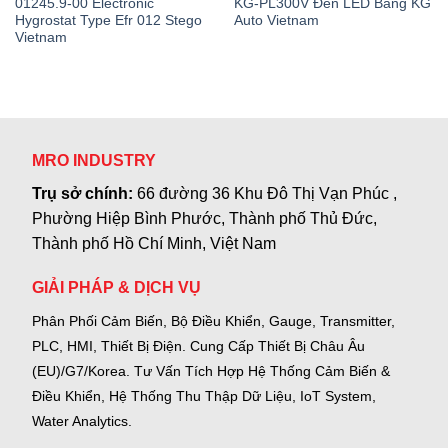
01245.9-00 Electronic
KG-PL300V Đèn LED Bảng KG
Hygrostat Type Efr 012 Stego
Auto Vietnam
Vietnam
MRO INDUSTRY
Trụ sở chính:
66 đường 36 Khu Đô Thị Vạn Phúc ,
Phường Hiệp Bình Phước, Thành phố Thủ Đức,
Thành phố Hồ Chí Minh, Việt Nam
GIẢI PHÁP & DỊCH VỤ
Phân Phối Cảm Biến, Bộ Điều Khiển, Gauge,
Transmitter,
PLC, HMI, Thiết Bị Điện.
Cung Cấp Thiết Bị Châu Âu
(EU)/G7/Korea.
Tư Vấn Tích Hợp Hệ Thống Cảm Biến &
Điều Khiển, Hệ Thống Thu Thập Dữ Liệu, IoT System,
Water Analytics.