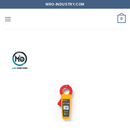
Bỏ
MRO-INDUSTRY.COM
qua
nội
0
dung