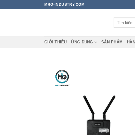
Bỏ
MRO-INDUSTRY.COM
qua
nội
Tìm
dung
kiếm:
GIỚI THIỆU
ỨNG DỤNG
SẢN PHẨM
HÀN