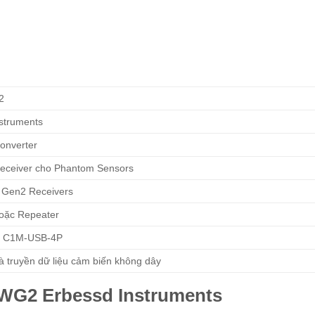
2
struments
Converter
eceiver cho Phantom Sensors
 Gen2 Receivers
oặc Repeater
n C1M-USB-4P
à truyền dữ liệu cảm biến không dây
GWG2 Erbessd Instruments