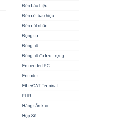
Đèn báo hiệu
Đèn còi báo hiệu
Đèn nút nhấn
BỘ CHUYỂN ĐỔI TÍN HIỆU
BỘ CHUYỂN ĐỔI TÍN HIỆU
B
Động cơ
M8MS-6A-R MG/M-system
MR-PDC2 -14441 Bộ
S
Vietnam
Chuyển Đổi Tín Hiệu
M
Đồng hồ
MIRAE E&I Vietnam
Đồng hồ đo lưu lượng
Embedded PC
Encoder
EtherCAT Terminal
FLIR
Hàng sẵn kho
Hộp Số