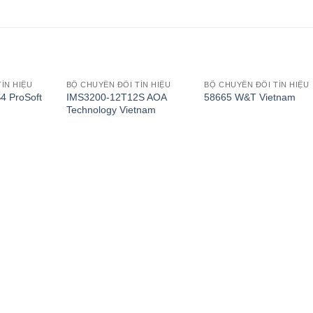
ÍN HIỆU
BỘ CHUYỂN ĐỔI TÍN HIỆU
BỘ CHUYỂN ĐỔI TÍN HIỆU
4 ProSoft
IMS3200-12T12S AOA
58665 W&T Vietnam
Technology Vietnam