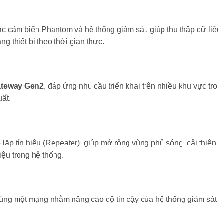
c cảm biến Phantom và hệ thống giám sát, giúp thu thập dữ liệ
ng thiết bị theo thời gian thực.
ateway Gen2
, đáp ứng nhu cầu triển khai trên nhiều khu vực tr
ất.
ặp tín hiệu (Repeater), giúp mở rộng vùng phủ sóng, cải thiện
iệu trong hệ thống.
ùng một mạng nhằm nâng cao độ tin cậy của hệ thống giám sát