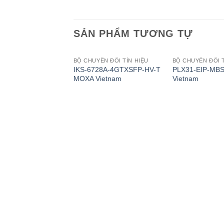
SẢN PHẨM TƯƠNG TỰ
BỘ CHUYỂN ĐỔI TÍN HIỆU
BỘ CHUYỂN ĐỔI T
IKS-6728A-4GTXSFP-HV-T
PLX31-EIP-MBS
MOXA Vietnam
Vietnam