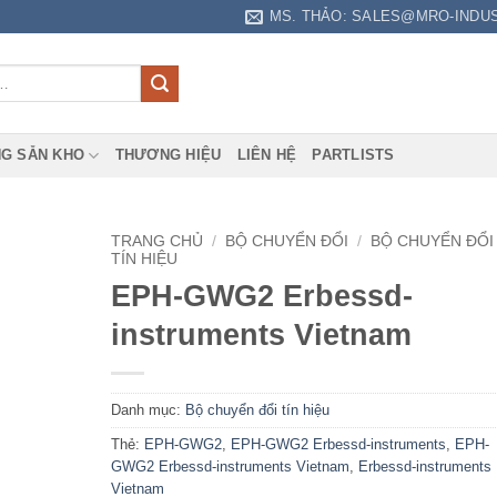
MS. THẢO: SALES@MRO-INDU
G SẴN KHO
THƯƠNG HIỆU
LIÊN HỆ
PARTLISTS
TRANG CHỦ
/
BỘ CHUYỂN ĐỔI
/
BỘ CHUYỂN ĐỔI
TÍN HIỆU
EPH-GWG2 Erbessd-
instruments Vietnam
Danh mục:
Bộ chuyển đổi tín hiệu
Thẻ:
EPH-GWG2
,
EPH-GWG2 Erbessd-instruments
,
EPH-
GWG2 Erbessd-instruments Vietnam
,
Erbessd-instruments
Vietnam