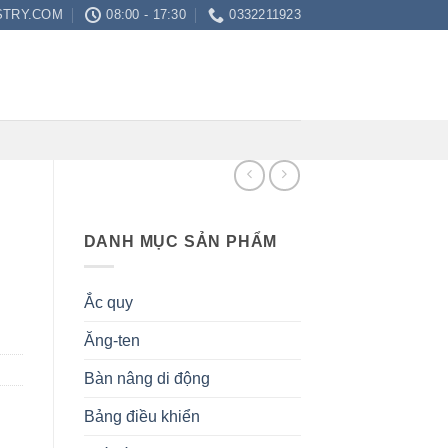
STRY.COM
08:00 - 17:30
0332211923
DANH MỤC SẢN PHẨM
Ắc quy
Ăng-ten
Bàn nâng di động
Bảng điều khiển