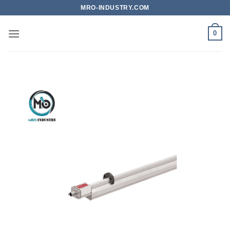
Bỏ
MRO-INDUSTRY.COM
qua
nội
0
dung