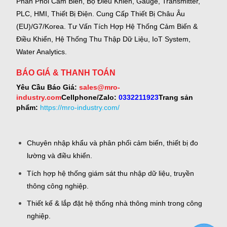
Phân Phối Cảm Biến, Bộ Điều Khiển, Gauge,
Transmitter,
PLC, HMI, Thiết Bị Điện.
Cung Cấp Thiết Bị Châu Âu
(EU)/G7/Korea.
Tư Vấn Tích Hợp Hệ Thống Cảm Biến &
Điều Khiển, Hệ Thống Thu Thập Dữ Liệu, IoT System,
Water Analytics.
BÁO GIÁ & THANH TOÁN
Yêu Cầu Báo Giá:
sales@mro-
industry.com
Cellphone/Zalo:
0332211923
Trang sản
phẩm:
https://mro-industry.com/
Chuyên nhập khẩu và phân phối cảm biến, thiết bị đo
lường và điều khiển.
Tích hợp hệ thống giám sát thu nhập dữ liệu, truyền
thông công nghiệp.
Thiết kế & lắp đặt hệ thống nhà thông minh trong công
nghiệp.