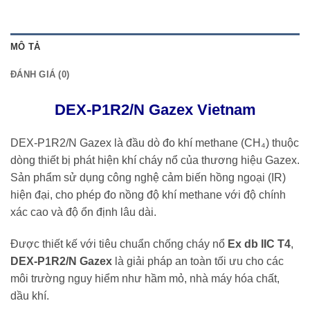
MÔ TẢ
ĐÁNH GIÁ (0)
DEX-P1R2/N Gazex Vietnam
DEX-P1R2/N Gazex là đầu dò đo khí methane (CH₄) thuộc
dòng thiết bị phát hiện khí cháy nổ của thương hiệu
Gazex
.
Sản phẩm sử dụng công nghệ cảm biến hồng ngoại (IR)
hiện đại, cho phép đo nồng độ khí methane với độ chính
xác cao và độ ổn định lâu dài.
Được thiết kế với tiêu chuẩn chống cháy nổ
Ex db IIC T4
,
DEX-P1R2/N Gazex
là giải pháp an toàn tối ưu cho các
môi trường nguy hiểm như hầm mỏ, nhà máy hóa chất,
dầu khí.