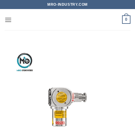
Bỏ
MRO-INDUSTRY.COM
qua
nội
0
dung