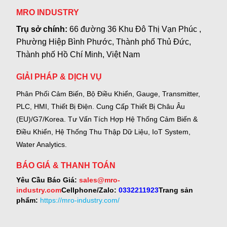
MRO INDUSTRY
Trụ sở chính:
66 đường 36 Khu Đô Thị Vạn Phúc ,
Phường Hiệp Bình Phước, Thành phố Thủ Đức,
Thành phố Hồ Chí Minh, Việt Nam
GIẢI PHÁP & DỊCH VỤ
Phân Phối Cảm Biến, Bộ Điều Khiển, Gauge,
Transmitter,
PLC, HMI, Thiết Bị Điện.
Cung Cấp Thiết Bị Châu Âu
(EU)/G7/Korea.
Tư Vấn Tích Hợp Hệ Thống Cảm Biến &
Điều Khiển, Hệ Thống Thu Thập Dữ Liệu, IoT System,
Water Analytics.
BÁO GIÁ & THANH TOÁN
Yêu Cầu Báo Giá:
sales@mro-
industry.com
Cellphone/Zalo:
0332211923
Trang sản
phẩm:
https://mro-industry.com/