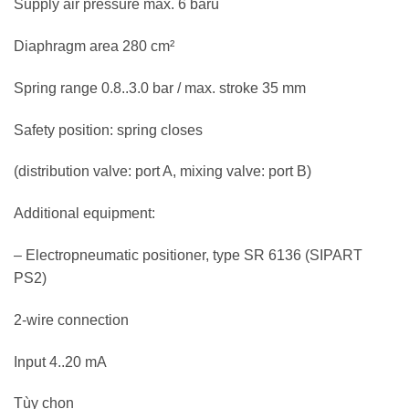
Supply air pressure max. 6 barü
Diaphragm area 280 cm²
Spring range 0.8..3.0 bar / max. stroke 35 mm
Safety position: spring closes
(distribution valve: port A, mixing valve: port B)
Additional equipment:
– Electropneumatic positioner, type SR 6136 (SIPART
PS2)
2-wire connection
Input 4..20 mA
Tùy chọn