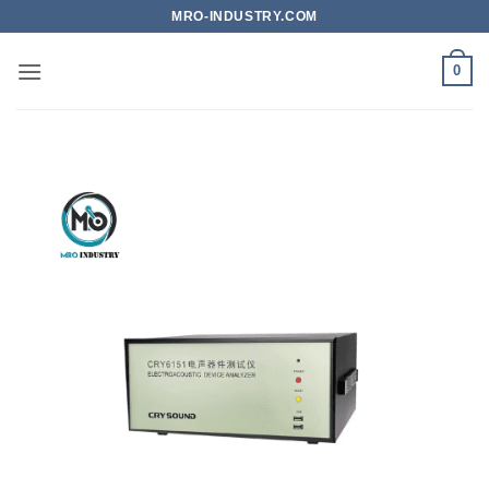
Bỏ
MRO-INDUSTRY.COM
qua
nội
0
dung