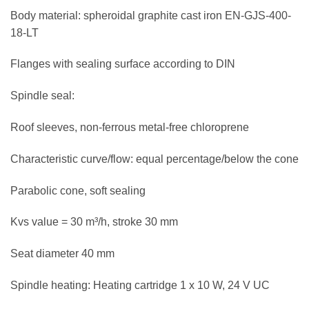
Body material: spheroidal graphite cast iron EN-GJS-400-
18-LT
Flanges with sealing surface according to DIN
Spindle seal:
Roof sleeves, non-ferrous metal-free chloroprene
Characteristic curve/flow: equal percentage/below the cone
Parabolic cone, soft sealing
Kvs value = 30 m³/h, stroke 30 mm
Seat diameter 40 mm
Spindle heating: Heating cartridge 1 x 10 W, 24 V UC