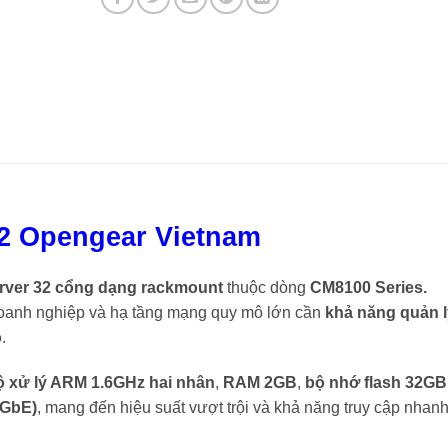
2 Opengear Vietnam
rver 32 cổng dạng rackmount
thuộc dòng
CM8100 Series.
 doanh nghiệp và hạ tầng mạng quy mô lớn cần
khả năng quản l
o
.
ộ xử lý ARM 1.6GHz hai nhân
,
RAM 2GB
,
bộ nhớ flash 32GB
1GbE)
, mang đến hiệu suất vượt trội và khả năng truy cập nhan