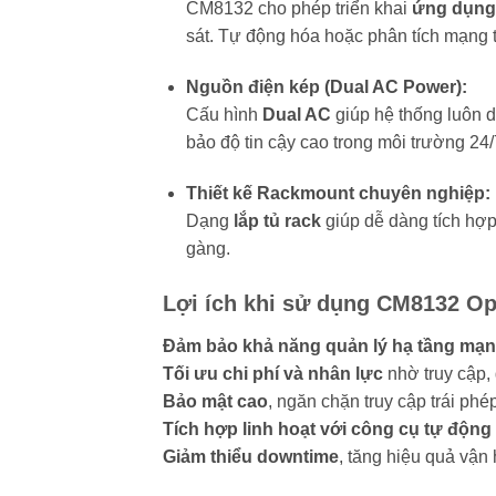
CM8132 cho phép triển khai
ứng dụng 
sát. Tự động hóa hoặc phân tích mạng trự
Nguồn điện kép (Dual AC Power):
Cấu hình
Dual AC
giúp hệ thống luôn d
bảo độ tin cậy cao trong môi trường 24/
Thiết kế Rackmount chuyên nghiệp:
Dạng
lắp tủ rack
giúp dễ dàng tích hợp 
gàng.
Lợi ích khi sử dụng CM8132 O
Đảm bảo khả năng quản lý hạ tầng mạn
Tối ưu chi phí và nhân lực
nhờ truy cập,
Bảo mật cao
, ngăn chặn truy cập trái p
Tích hợp linh hoạt với công cụ tự động
Giảm thiểu downtime
, tăng hiệu quả vận