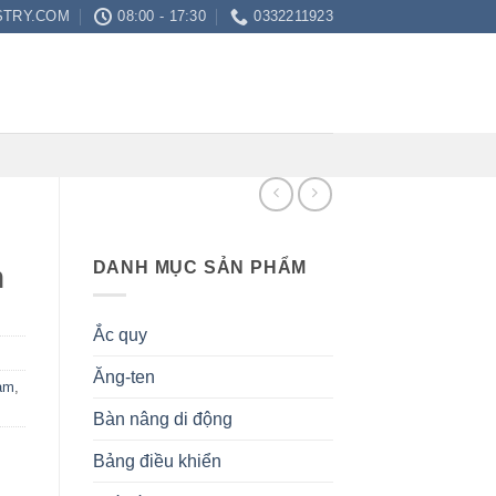
STRY.COM
08:00 - 17:30
0332211923
DANH MỤC SẢN PHẨM
m
Ắc quy
Ăng-ten
am
,
Bàn nâng di động
Bảng điều khiển