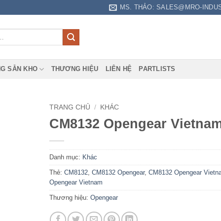
MS. THẢO: SALES@MRO-INDU
G SẴN KHO
THƯƠNG HIỆU
LIÊN HỆ
PARTLISTS
TRANG CHỦ
/
KHÁC
CM8132 Opengear Vietna
Danh mục:
Khác
Thẻ:
CM8132
,
CM8132 Opengear
,
CM8132 Opengear Vietn
Opengear Vietnam
Thương hiệu:
Opengear