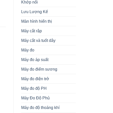
Khớp nối
Lưu Lượng Kế
Màn hình hiển thị
Máy cắt rập
Máy cắt và tuốt dây
KHÁC
KHÁC
K
Máy đo
HD2030.CAB3-3M Cáp Cho
KGB-YV2B Còi Điện Tử KG
5
Máy Đo Gia Tốc Ba Trục
Auto Vietnam
T
Máy đo áp suất
Delta Ohm Vietnam
V
Máy đo điểm sương
Máy đo điện trở
Máy đo độ PH
Máy Đo Độ Phủ
Máy đo độ thoáng khí