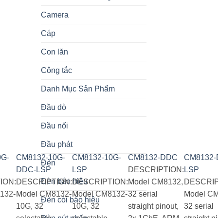
Camera
Cáp
Con lăn
Công tắc
Danh Mục Sản Phẩm
Đầu dò
Đầu nối
Đầu phát
0G-
CM8132-10G-
CM8132-10G-
CM8132-DDC
CM8132-
Đèn
DDC-LSP
LSP
DESCRIPTION:
LSP
Đèn báo hiệu
ION:
DESCRIPTION:
DESCRIPTION:
Model CM8132,
DESCRIP
132-
Model CM8132-
Model CM8132-
32 serial
Model CM
Đèn còi báo hiệu
10G, 32
10G, 32
straight pinout,
32 serial