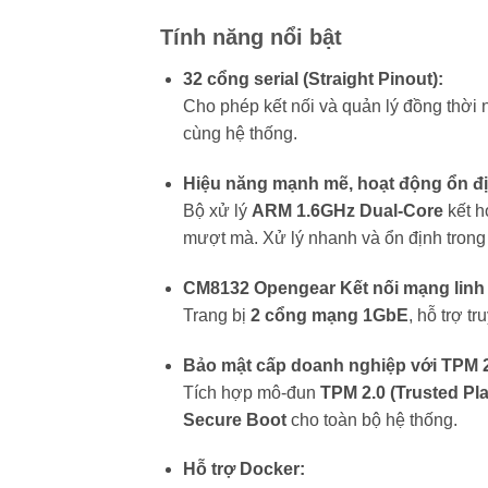
Tính năng nổi bật
32 cổng serial (Straight Pinout):
Cho phép kết nối và quản lý đồng thời nh
cùng hệ thống.
Hiệu năng mạnh mẽ, hoạt động ổn đ
Bộ xử lý
ARM 1.6GHz Dual-Core
kết h
mượt mà. Xử lý nhanh và ổn định trong
CM8132 Opengear Kết nối mạng linh 
Trang bị
2 cổng mạng 1GbE
, hỗ trợ t
Bảo mật cấp doanh nghiệp với TPM 2
Tích hợp mô-đun
TPM 2.0 (Trusted Pl
Secure Boot
cho toàn bộ hệ thống.
Hỗ trợ Docker: