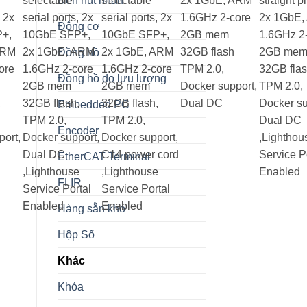
selectable
selectable
2x 1GbE, ARM
straight p
Đèn nút nhấn
, 2x
serial ports, 2x
serial ports, 2x
1.6GHz 2-core
2x 1GbE,
Động cơ
+,
10GbE SFP+,
10GbE SFP+,
2GB mem
1.6GHz 2
ARM
2x 1GbE, ARM
2x 1GbE, ARM
32GB flash
2GB me
Đồng hồ
ore
1.6GHz 2-core
1.6GHz 2-core
TPM 2.0,
32GB fla
Đồng hồ đo lưu lượng
2GB mem
2GB mem
Docker support,
TPM 2.0,
,
32GB flash,
32GB flash,
Dual DC
Docker su
Embedded PC
TPM 2.0,
TPM 2.0,
Dual DC
Encoder
port,
Docker support,
Docker support,
,Lighthou
Dual DC
C14 power cord
Service P
EtherCAT Terminal
,Lighthouse
,Lighthouse
Enabled
FLIR
Service Portal
Service Portal
Enabled
Enabled
Hàng sẵn kho
Hộp Số
Khác
Khóa