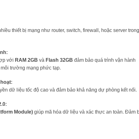
iều thiết bị mạng như router, switch, firewall, hoặc server tron
ịnh:
ợp với
RAM 2GB
và
Flash 32GB
đảm bảo quá trình vận hành
 môi trường mạng phức tạp.
hoạt:
ruyền dữ liệu tốc độ cao và đảm bảo khả năng dự phòng kết nối.
.0:
atform Module)
giúp mã hóa dữ liệu và xác thực an toàn. Đảm 