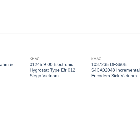
KHÁC
KHÁC
Zahm &
01245.9-00 Electronic
1037235 DFS60B-
Hygrostat Type Efr 012
S4CA02048 Incremental
Stego Vietnam
Encoders Sick Vietnam