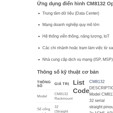
Ứng dụng điển hình CM8132 O
Trung tâm dữ liệu (Data Center)
Mạng doanh nghiệp quy mô lớn
Hệ thống viễn thông, năng lượng, IoT
Các chi nhánh hoặc trạm làm việc từ xa
Nhà cung cấp dịch vụ mạng (ISP, MSP)
Thông số kỹ thuật cơ bản
List
CM8132
THÔNG
GIÁ TRỊ
SỐ
DESCRIPTI
Code
CM8132
Model CM81
Model
Rackmount
32 serial
32
straight pinou
Số cổng
(Straight