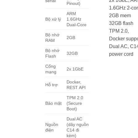
2x 1GbE, A
serial
Pinout)
1.6GHz 2-co
ARM
2GB mem
Bộ xử lý
1.6GHz
32GB flash
Dual-Core
TPM 2.0,
Bộ nhớ
2GB
Docker suppo
RAM
Dual AC, C1
Bộ nhớ
32GB
power cord
Flash
Cổng
2x 1GbE
mạng
Docker,
Hỗ trợ
REST API
TPM 2.0
Bảo mật
(Secure
Boot)
Dual AC
Nguồn
(dây nguồn
điện
C14 đi
kèm)