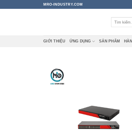
Bỏ
MRO-INDUSTRY.COM
qua
nội
Tìm
dung
kiếm:
GIỚI THIỆU
ỨNG DỤNG
SẢN PHẨM
HÀN