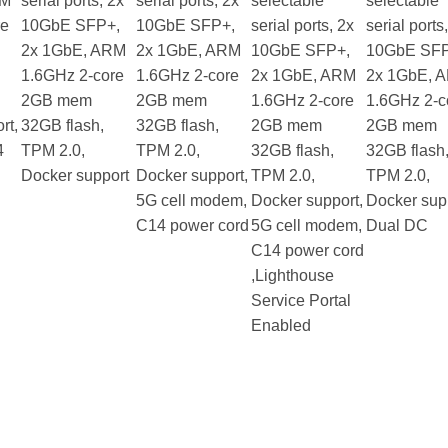
RM
serial ports, 2x
serial ports, 2x
selectable
selectable
re
10GbE SFP+,
10GbE SFP+,
serial ports, 2x
serial ports
2x 1GbE, ARM
2x 1GbE, ARM
10GbE SFP+,
10GbE SFP
1.6GHz 2-core
1.6GHz 2-core
2x 1GbE, ARM
2x 1GbE, 
2GB mem
2GB mem
1.6GHz 2-core
1.6GHz 2-c
rt,
32GB flash,
32GB flash,
2GB mem
2GB mem
4
TPM 2.0,
TPM 2.0,
32GB flash,
32GB flash
Docker support
Docker support,
TPM 2.0,
TPM 2.0,
5G cell modem,
Docker support,
Docker sup
C14 power cord
5G cell modem,
Dual DC
C14 power cord
,Lighthouse
Service Portal
Enabled