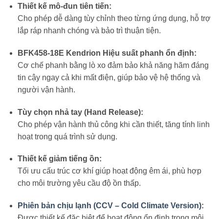
Thiết kế mô-đun tiên tiến:
Cho phép dễ dàng tùy chỉnh theo từng ứng dụng, hỗ trợ
lắp ráp nhanh chóng và bảo trì thuận tiện.
BFK458-18E Kendrion Hiệu suất phanh ổn định:
Cơ chế phanh bằng lò xo đảm bảo khả năng hãm đáng
tin cậy ngay cả khi mất điện, giúp bảo vệ hệ thống và
người vận hành.
Tùy chọn nhả tay (Hand Release):
Cho phép vận hành thủ công khi cần thiết, tăng tính linh
hoạt trong quá trình sử dụng.
Thiết kế giảm tiếng ồn:
Tối ưu cấu trúc cơ khí giúp hoạt động êm ái, phù hợp
cho môi trường yêu cầu độ ồn thấp.
Phiên bản chịu lạnh (CCV – Cold Climate Version)
:
Được thiết kế đặc biệt để hoạt động ổn định trong môi