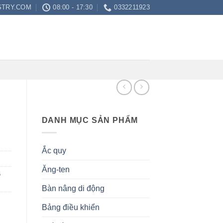
STRY.COM
08:00 - 17:30
0332211923
DANH MỤC SẢN PHẨM
Ắc quy
Ăng-ten
6
Bàn nâng di động
Bảng điều khiển