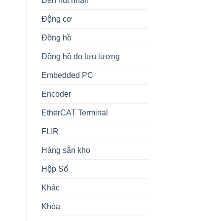
Đèn nút nhấn
Động cơ
Đồng hồ
Đồng hồ đo lưu lượng
Embedded PC
Encoder
EtherCAT Terminal
FLIR
Hàng sẵn kho
Hộp Số
Khác
Khóa