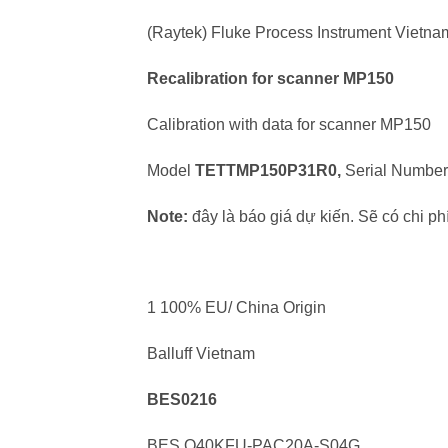
(Raytek) Fluke Process Instrument Vietna
Recalibration for scanner MP150
Calibration with data for scanner MP150
Model
TETTMP150P31R0,
Serial Number
Note:
đây là báo giá dự kiến. Sẽ có chi ph
1 100% EU/ China Origin
Balluff Vietnam
BES0216
BES Q40KFU-PAC20A-S04G