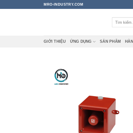
Bỏ
MRO-INDUSTRY.COM
qua
nội
Tìm
dung
kiếm:
GIỚI THIỆU
ỨNG DỤNG
SẢN PHẨM
HÀN