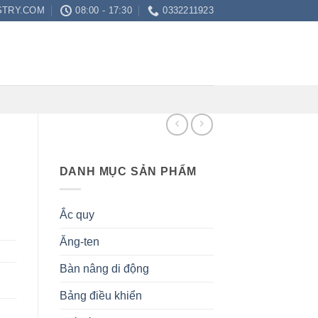
STRY.COM
08:00 - 17:30
0332211923
DANH MỤC SẢN PHẨM
Ắc quy
Ăng-ten
Bàn nâng di động
Bảng điều khiển