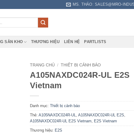
MS. THẢO: SALES@MRO-INDU
G SẴN KHO
THƯƠNG HIỆU
LIÊN HỆ
PARTLISTS
TRANG CHỦ
/
THIẾT BỊ CẢNH BÁO
A105NAXDC024R-UL E2S
Vietnam
Danh mục:
Thiết bị cảnh báo
Thẻ:
A105NAXDC024R-UL
,
A105NAXDC024R-UL E2S
,
A105NAXDC024R-UL E2S Vietnam
,
E2S Vietnam
Thương hiệu:
E2S