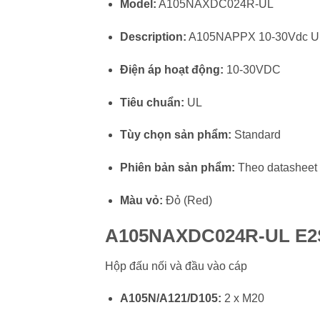
Model:
A105NAXDC024R-UL
Description:
A105NAPPX 10-30Vdc U
Điện áp hoạt động:
10-30VDC
Tiêu chuẩn:
UL
Tùy chọn sản phẩm:
Standard
Phiên bản sản phẩm:
Theo datasheet 
Màu vỏ:
Đỏ (Red)
A105NAXDC024R-UL E2S 
Hộp đấu nối và đầu vào cáp
A105N/A121/D105:
2 x M20