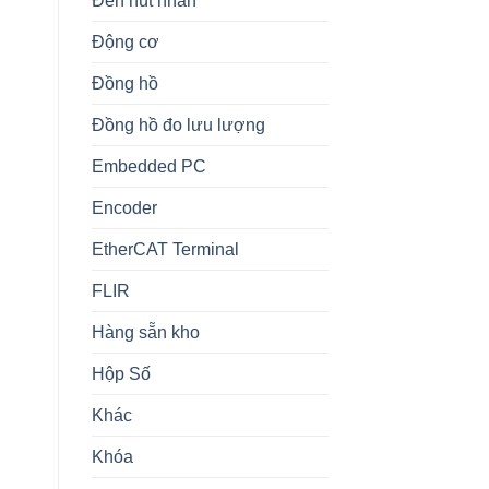
Đèn nút nhấn
Động cơ
Đồng hồ
Đồng hồ đo lưu lượng
Embedded PC
Encoder
EtherCAT Terminal
FLIR
Hàng sẵn kho
Hộp Số
Khác
Khóa